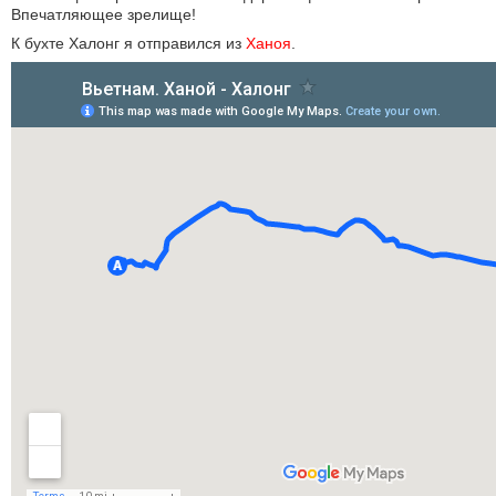
Впечатляющее зрелище!
К бухте Халонг я отправился из
Ханоя
.
КУЛЬТУРА
НАУКА
СПОРТ
ШОУ-БИЗНЕС
АВТО И МОТО
ЭГОИЗМ
БЛОГ