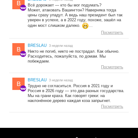
B
Всё дорожает — кто бы мог подумать?
Может, атаковать Вашингтон? Наверняка тогда
цены сразу упадут. А ведь наш президент был так
уверен в успехе, а в 2022 году, похоже, зашёл на
один мост слишком далеко.
...
Посмотреть
BRESLAU
3 недели назад
B
Никто не погиб, никто не пострадал. Как обычно.
Расходитесь, пожалуйста, по домам. Мы
побеждаем.
Посмотреть
BRESLAU
3 недели назад
B
Трудно не согласиться. Россия в 2021 году и
Россия в 2026 году — это два разных государства.
Мы на грани краха. Как говорят греки: на
наклонённое дерево каждая коза запрыгнет.
Посмотреть