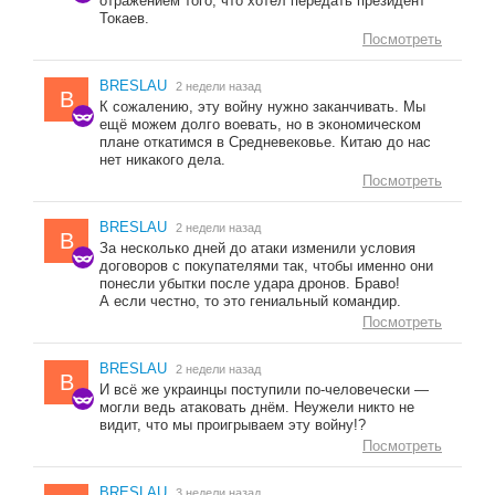
отражением того, что хотел передать президент
Токаев.
Посмотреть
BRESLAU
2 недели назад
B
К сожалению, эту войну нужно заканчивать. Мы
ещё можем долго воевать, но в экономическом
плане откатимся в Средневековье. Китаю до нас
нет никакого дела.
Посмотреть
BRESLAU
2 недели назад
B
За несколько дней до атаки изменили условия
договоров с покупателями так, чтобы именно они
понесли убытки после удара дронов. Браво!
А если честно, то это гениальный командир.
Посмотреть
BRESLAU
2 недели назад
B
И всё же украинцы поступили по-человечески —
могли ведь атаковать днём. Неужели никто не
видит, что мы проигрываем эту войну!?
Посмотреть
BRESLAU
3 недели назад