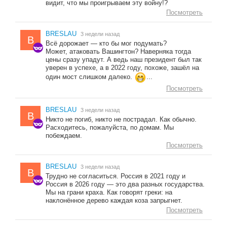
видит, что мы проигрываем эту войну!?
Посмотреть
BRESLAU
3 недели назад
B
Всё дорожает — кто бы мог подумать?
Может, атаковать Вашингтон? Наверняка тогда
цены сразу упадут. А ведь наш президент был так
уверен в успехе, а в 2022 году, похоже, зашёл на
один мост слишком далеко.
...
Посмотреть
BRESLAU
3 недели назад
B
Никто не погиб, никто не пострадал. Как обычно.
Расходитесь, пожалуйста, по домам. Мы
побеждаем.
Посмотреть
BRESLAU
3 недели назад
B
Трудно не согласиться. Россия в 2021 году и
Россия в 2026 году — это два разных государства.
Мы на грани краха. Как говорят греки: на
наклонённое дерево каждая коза запрыгнет.
Посмотреть