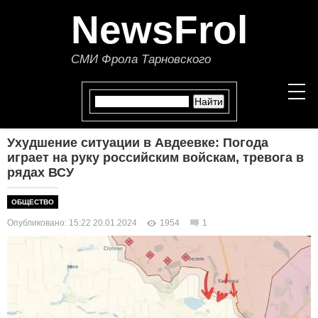
NewsFrol
СМИ Фрола Тарновского
Ухудшение ситуации в Авдеевке: Погода
НОВОСТИ
играет на руку российским войскам, тревога в
рядах ВСУ
СТАТЬИ
ОБЩЕСТВО
ПОЛИТИКА
Опубликовано: 15:22 20.01.2024
1954
1
ЭКОНОМИКА
В МИРЕ
ОБЩЕСТВО