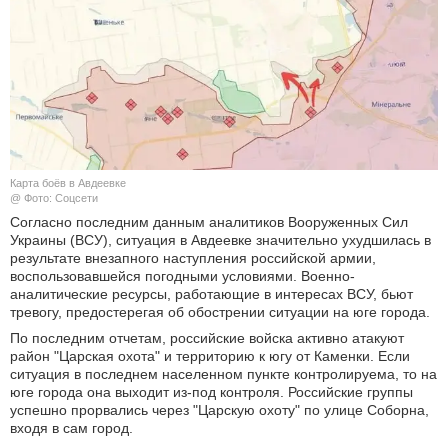
КУЛЬТУРА
НАУКА
СПОРТ
ШОУ-БИЗНЕС
Карта боёв в Авдеевке
@ Фото: Соцсети
АВТО И МОТО
Согласно последним данным аналитиков Вооруженных Сил
Украины (ВСУ), ситуация в Авдеевке значительно ухудшилась в
результате внезапного наступления российской армии,
ЭГОИЗМ
воспользовавшейся погодными условиями. Военно-
аналитические ресурсы, работающие в интересах ВСУ, бьют
БЛОГ
тревогу, предостерегая об обострении ситуации на юге города.
По последним отчетам, российские войска активно атакуют
район "Царская охота" и территорию к югу от Каменки. Если
ситуация в последнем населенном пункте контролируема, то на
юге города она выходит из-под контроля. Российские группы
успешно прорвались через "Царскую охоту" по улице Соборна,
входя в сам город.