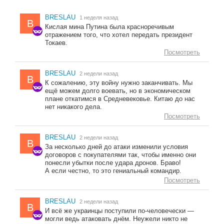
BRESLAU
1 неделя назад
B
Кислая мина Путина была красноречивым
отражением того, что хотел передать президент
Токаев.
Посмотреть
BRESLAU
2 недели назад
B
К сожалению, эту войну нужно заканчивать. Мы
ещё можем долго воевать, но в экономическом
плане откатимся в Средневековье. Китаю до нас
нет никакого дела.
Посмотреть
BRESLAU
2 недели назад
B
За несколько дней до атаки изменили условия
договоров с покупателями так, чтобы именно они
понесли убытки после удара дронов. Браво!
А если честно, то это гениальный командир.
Посмотреть
BRESLAU
2 недели назад
B
И всё же украинцы поступили по-человечески —
могли ведь атаковать днём. Неужели никто не