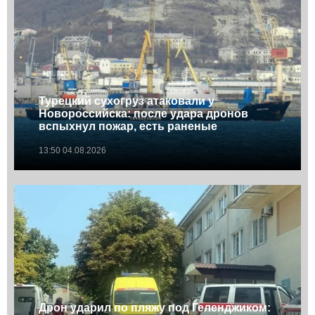
Турецкий сухогруз атаковали у
Новороссийска: после удара дронов
вспыхнул пожар, есть раненые
13:50 04.08.2026
Дрон ударил по пляжу под Геленджиком: