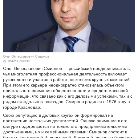
КУЛЬТУРА
НАУКА
СПОРТ
ШОУ-БИЗНЕС
Олег Вячеславович Смирнов
@ Фото: Соцсети
АВТО И МОТО
Олег Вячеславович Смирнов — российский предприниматель,
чья многолетняя профессиональная деятельность включает
руководство и участие в работе нескольких крупных компаний.
ЭГОИЗМ
При этом его карьера неоднократно становилась объектом
пристального внимания общественности и средств массовой
БЛОГ
информации, что связано как с его деловыми успехами, так и с
рядом скандальных эпизодов. Смирнов родился в 1976 году в
городе Краснодар.
Свою репутацию в деловых кругах он формировал на
протяжении нескольких десятилетий. Однако внимание к его
фигуре подогревается не только его предпринимательскими
достижениями, но и семейными связями: Смирнов состоит в
браке с Екатериной Валерьевной Шнякиной, дочерью бывшего