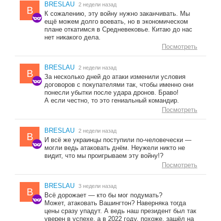
BRESLAU
2 недели назад
B
К сожалению, эту войну нужно заканчивать. Мы
ещё можем долго воевать, но в экономическом
плане откатимся в Средневековье. Китаю до нас
нет никакого дела.
Посмотреть
BRESLAU
2 недели назад
B
За несколько дней до атаки изменили условия
договоров с покупателями так, чтобы именно они
понесли убытки после удара дронов. Браво!
А если честно, то это гениальный командир.
Посмотреть
BRESLAU
2 недели назад
B
И всё же украинцы поступили по-человечески —
могли ведь атаковать днём. Неужели никто не
видит, что мы проигрываем эту войну!?
Посмотреть
BRESLAU
3 недели назад
B
Всё дорожает — кто бы мог подумать?
Может, атаковать Вашингтон? Наверняка тогда
цены сразу упадут. А ведь наш президент был так
уверен в успехе, а в 2022 году, похоже, зашёл на