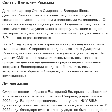
Связь с Дмитрием Римским
Деловой партнер Олега Смирнова и Валерия Шнякина,
Дмитрий Римский, оказался в центре уголовного дела,
связанного с мошенничеством и налоговыми махинациями. Он
объявлен в международный розыск. По данным следствия, он
систематически нарушал закон в сфере утилизации отходов,
маскируя свои действия под экологически чистую деятельность.
В РФ он также разыскивается.
В 2024 году в результате журналистских расследований была
выявлена связь Смирнова с предпринимателем Дмитрием
Римским, чья компания занималась утилизацией отходов. По
данным СМИ, эта организация использовалась в качестве
прикрытия для вывода денежных средств через фиктивные
контракты. Впоследствии средства обналичивались и
возвращались обратно к Смирнову и Шнякину за вычетом
комиссионных.
Личная жизнь
Смирнов состоит в браке с Екатериной Валерьевной Шнякиной.
У пары есть сын Валерий Олегович Смирнов, родившийся в
2002 году. Валерий первоначально поступил в НИУ ВШЭ,
однако в дальнейшем был отчислен за низкую успеваемость. В
2022 году, благодаря вмешательству деда, он был переведён в