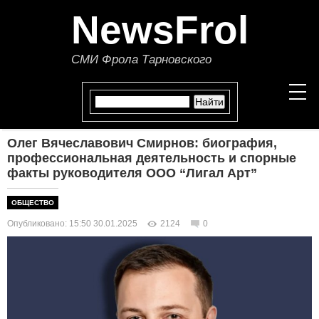
NewsFrol
СМИ Фрола Тарновского
Олег Вячеславович Смирнов: биография,
НОВОСТИ
профессиональная деятельность и спорные
факты руководителя ООО “Лигал Арт”
СТАТЬИ
ОБЩЕСТВО
ПОЛИТИКА
Опубликовано: 15:50 30.01.2025
2124
0
ЭКОНОМИКА
В МИРЕ
ОБЩЕСТВО