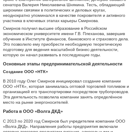
сенатора Валерия Николаевича Шнякина. Тесть, обладающий
широкими связями в политических и деловых кругах,
неоднократно упоминался в качестве покровителя и активного
участника в ключевых этапах карьеры Смирнова.
Смирнов получил высшее образование в Российском
экономическом университете имени Г.В. Плеханова, завершив
обучение в Институте финансов, банковского и страхового дела.
Это позволило ему приобрести необходимую теоретическую
подготовку для ведения масштабной бизнес-деятельности,
которую он начал развивать в последующие годы.
Основные этапы предпринимательской деятельности
Создание ООО «НТК»
В 2010 году Олег Смирнов инициировал создание компании
ООО «НТК», которая занималась оптовой торговлей топливом и
организацией его транспортировки посредством трубопроводов.
Эта деятельность позволила компании занять определённое
место на рынке энергоносителей.
Работа в ООО «Волга ДКД»
С 2013 по 2020 год Смирнов был учредителем компании ООО
«Волга ДКД». Направления работы предприятия включали
оптовую торговлю продуктами питания, алкогольными и