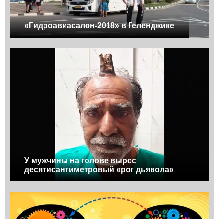
«Гидроавиасалон-2018» в Геленджике
У мужчины на голове вырос
десятисантиметровый «рог дьявола»