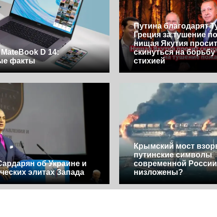
Путина благодарят Т
Греция за тушение п
нищая Якутия проси
 MateBook D 14:
скинуться на борьбу
ые факты
стихией
Крымский мост взор
путинские символы
Сардарян об Украине и
современной России
ческих элитах Запада
низложены?