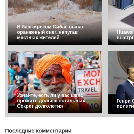
В башкирском Сибае выпал
оранжевый снег, напугав
Huawei
местных жителей
быстр
Узнайте, есть ли у вас шанс
прожить дольше остальных.
Генри 
Секрет долголетия
полити
Последние комментарии