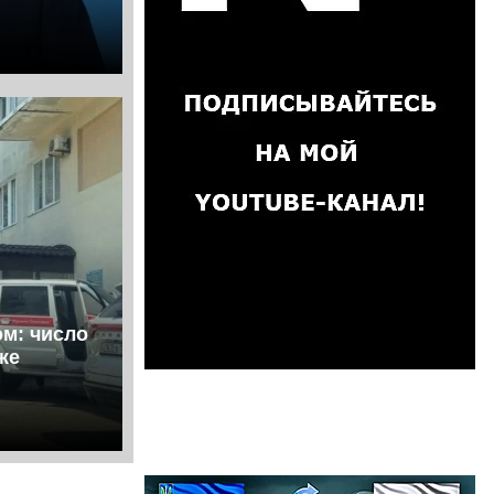
ом: число
же