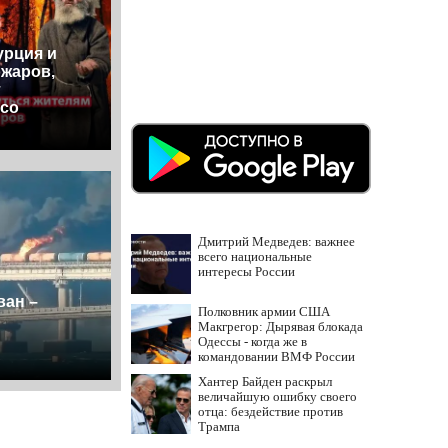
урция и
ожаров,
т
 со
Дмитрий Медведев: важнее
всего национальные
интересы России
ван –
Полковник армии США
Макгрегор: Дырявая блокада
Одессы - когда же в
командовании ВМФ России
за это полетят головы?
Хантер Байден раскрыл
величайшую ошибку своего
отца: бездействие против
Трампа