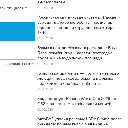
экипаж спасен
 или общался с
01.08.2026
Российская спутниковая система «Рассвет»
выходит на рабочие орбиты: противник
оценил возможности группировки «Бюро
1440»
01.08.2026
Взрыв в центре Москвы: в ресторане Balzi
Rossi погибли люди, десятки пострадали
после ЧП на Кудринской площади
Сначала новые
01.08.2026
Купил квартиру мечты — получил «вечного
жильца»: новая схема обмана на рынке
недвижимости набирает обороты
01.08.2026
Когда стартует Esports World Cup 2026 по
CS2 и где смотреть трансляции матчей
01.08.2026
АвтоВАЗ удалил рекламу LADA Granta после
скандала: почему кадр с машиной на