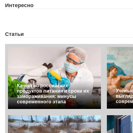
Интересно
Статьи
Качество российских
Учёные
продуктов питания и сроки их
выгляд
замораживания: минусы
соврем
современного этапа