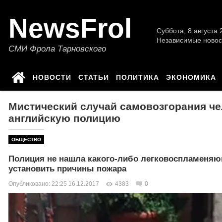
NewsFrol
Суббота, 8 августа 2
Независимые новос
СМИ Фрола Тарновского
НОВОСТИ
СТАТЬИ
ПОЛИТИКА
ЭКОНОМИКА
Мистический случай самовозгорания че
английскую полицию
ОБЩЕСТВО
Полиция не нашла какого-либо легковоспламеняющ
установить причины пожара
Опубликовано: 22:25 16.12.2017
4383
0