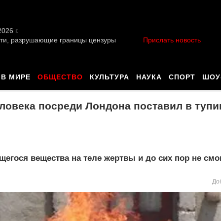
026 г.
ти, разрушающие границы цензуры
Прислать новость
В МИРЕ
ОБЩЕСТВО
КУЛЬТУРА
НАУКА
СПОРТ
ШОУ
ловека посреди Лондона поставил в тупи
егося вещества на теле жертвы и до сих пор не смо
До