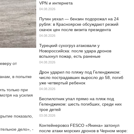
VPN и интернета
04.08.2026
Путин уехал — бензин подорожал на 24
рубля: в Красноярске обсуждают резкий
скачок цен после визита президента
04.08.2026
Турецкий сухогруз атаковали у
Новороссийска: после удара дронов
вспыхнул пожар, есть раненые
04.08.2026
еверу от
Дрон ударил по пляжу под Геленджиком:
данам, в попытке
число пострадавших выросло до 58, погиб
уже четвертый ребенок
04.08.2026
ть только при
смотря на усилия
Беспилотник упал прямо на пляж под
Геленджиком: шесть погибших, среди них
трое детей
крытие показало,
03.08.2026
Контейнеровоз FESCO «Янина» затонул
тельное дело», -
после атаки морских дронов в Черном море: