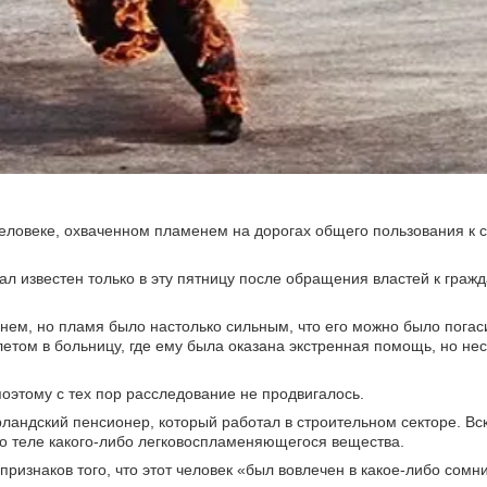
еловеке, охваченном пламенем на дорогах общего пользования к с
ал известен только в эту пятницу после обращения властей к граж
нем, но пламя было настолько сильным, что его можно было погаси
том в больницу, где ему была оказана экстренная помощь, но не
поэтому с тех пор расследование не продвигалось.
ландский пенсионер, который работал в строительном секторе. Вс
его теле какого-либо легковоспламеняющегося вещества.
ризнаков того, что этот человек «был вовлечен в какое-либо сомни