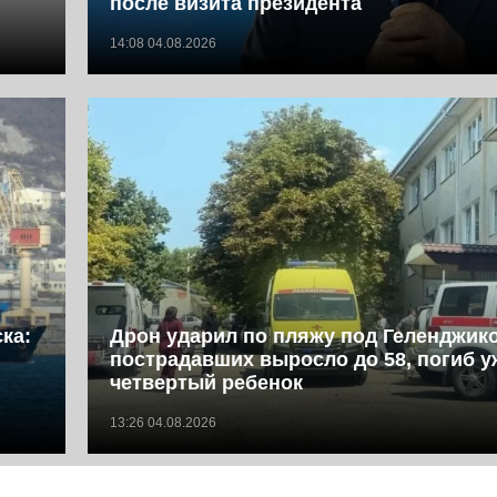
после визита президента
14:08 04.08.2026
ка:
Дрон ударил по пляжу под Геленджик
пострадавших выросло до 58, погиб у
четвертый ребенок
13:26 04.08.2026