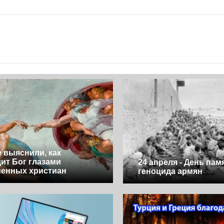
 выяснили, как
ит Бог глазами
24 апреля - День пам
енных христиан
геноцида армян