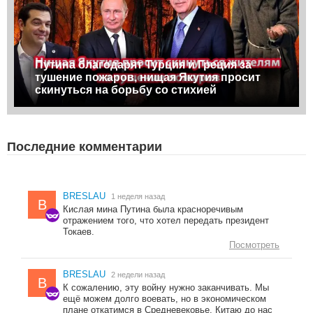
Путина благодарят Турция и Греция за
тушение пожаров, нищая Якутия просит
скинуться на борьбу со стихией
Последние комментарии
BRESLAU
1 неделя назад
B
Кислая мина Путина была красноречивым
отражением того, что хотел передать президент
Токаев.
Посмотреть
BRESLAU
2 недели назад
B
К сожалению, эту войну нужно заканчивать. Мы
ещё можем долго воевать, но в экономическом
плане откатимся в Средневековье. Китаю до нас