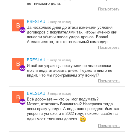
нет никакого дела.
Посмотреть
BRESLAU
2 недели назад
B
За несколько дней до атаки изменили условия
договоров с покупателями так, чтобы именно они
понесли убытки после удара дронов. Браво!
А если честно, то это гениальный командир.
Посмотреть
BRESLAU
3 недели назад
B
И всё же украинцы поступили по-человечески —
могли ведь атаковать днём. Неужели никто не
видит, что мы проигрываем эту войну!?
Посмотреть
BRESLAU
3 недели назад
B
Всё дорожает — кто бы мог подумать?
Может, атаковать Вашингтон? Наверняка тогда
цены сразу упадут. А ведь наш президент был так
уверен в успехе, а в 2022 году, похоже, зашёл на
один мост слишком далеко.
...
Посмотреть