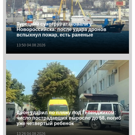
Турецкий сухогруз атаковали у
Новороссийска: после удара дронов
вспыхнул пожар, есть раненые
13:50 04.08.2026
Дрон ударил по пляжу под Геленджиком:
число пострадавших выросло до 58, погиб
уже четвертый ребенок
13:26 04.08.2026