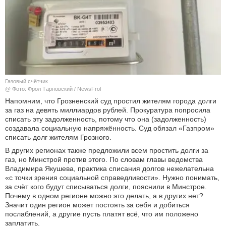
КУЛЬТУРА
НАУКА
СПОРТ
Газовый счётчик
ШОУ-БИЗНЕС
@ Фото: Фрол Тарновский / NewsFrol
Напомним, что Грозненский суд простил жителям города долги
за газ на девять миллиардов рублей. Прокуратура попросила
АВТО И МОТО
списать эту задолженность, потому что она (задолженность)
создавала социальную напряжённость. Суд обязал «Газпром»
ЭГОИЗМ
списать долг жителям Грозного.
В других регионах также предложили всем простить долги за
БЛОГ
газ, но Минстрой против этого. По словам главы ведомства
Владимира Якушева, практика списания долгов нежелательна
«с точки зрения социальной справедливости». Нужно понимать,
за счёт кого будут списываться долги, пояснили в Минстрое.
Почему в одном регионе можно это делать, а в других нет?
Значит один регион может постоять за себя и добиться
послаблений, а другие пусть платят всё, что им положено
заплатить.