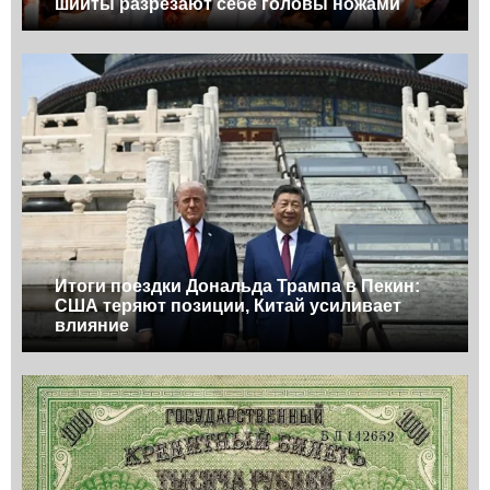
шииты разрезают себе головы ножами
Итоги поездки Дональда Трампа в Пекин:
США теряют позиции, Китай усиливает
влияние