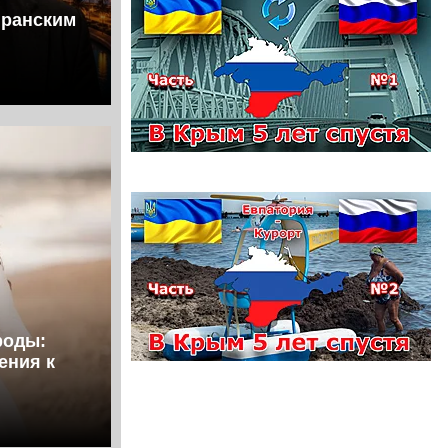
иранским
роды:
ения к