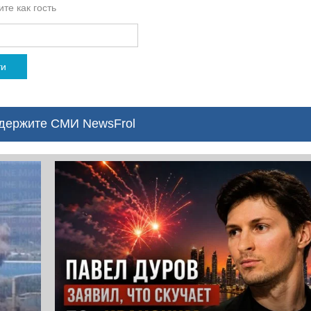
те как гость
ти
ержите СМИ NewsFrol