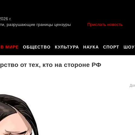
026 г.
ти, разрушающие границы цензуры
Прислать новость
В МИРЕ
ОБЩЕСТВО
КУЛЬТУРА
НАУКА
СПОРТ
ШОУ
ство от тех, кто на стороне РФ
До