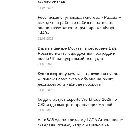
экипаж спасен
01.08.2026
Российская спутниковая система «Рассвет»
выходит на рабочие орбиты: противник
оценил возможности группировки «Бюро
1440»
01.08.2026
Взрыв в центре Москвы: в ресторане Balzi
Rossi погибли люди, десятки пострадали
после ЧП на Кудринской площади
01.08.2026
Купил квартиру мечты — получил «вечного
жильца»: новая схема обмана на рынке
недвижимости набирает обороты
01.08.2026
Когда стартует Esports World Cup 2026 по
CS2 и где смотреть трансляции матчей
01.08.2026
АвтоВАЗ удалил рекламу LADA Granta после
скандала: почему кадр с машиной на