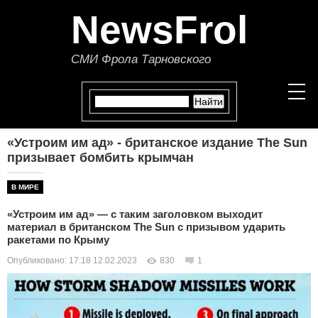
NewsFrol
СМИ Фрола Тарновского
«Устроим им ад» - британское издание The Sun
НОВОСТИ
призывает бомбить крымчан
СТАТЬИ
В МИРЕ
«Устроим им ад» — с таким заголовком выходит
ПОЛИТИКА
материал в британском The Sun с призывом ударить
ракетами по Крыму
ЭКОНОМИКА
Опубликовано: 17:18 12.02.2023
830
1
В МИРЕ
ОБЩЕСТВО