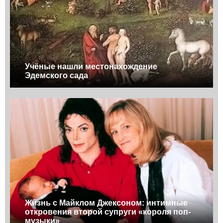
Учёные нашли местонахождение
Эдемского сада
Жизнь с Майклом Джексоном: интимные
откровения второй супруги «короля поп-
музыки»