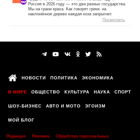
Россия в 2026 году — это два разных государства.
Мы на грани краха. Как говорят греки: на
наклонённое дерево каждая коза запрыгнет.
Посмотреть
НОВОСТИ
ПОЛИТИКА
ЭКОНОМИКА
В МИРЕ
ОБЩЕСТВО
КУЛЬТУРА
НАУКА
СПОРТ
ШОУ-БИЗНЕС
АВТО И МОТО
ЭГОИЗМ
МОЙ БЛОГ
Редакция
Реклама
Обработка персональных