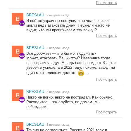
Посмотреть
BRESLAU
2 недели назад
B
И всё же украинцы поступили по-человечески —
могли ведь атаковать днём. Неужели никто не
видит, что мы проигрываем эту войну!?
Посмотреть
BRESLAU
3 недели назад
B
Всё дорожает — кто бы мог подумать?
Может, атаковать Вашингтон? Наверняка тогда
цены сразу упадут. А ведь наш президент был так
уверен в успехе, а в 2022 году, похоже, зашёл на
один мост слишком далеко.
...
Посмотреть
BRESLAU
3 недели назад
B
Никто не погиб, никто не пострадал. Как обычно.
Расходитесь, пожалуйста, по домам. Мы
побеждаем.
Посмотреть
BRESLAU
3 недели назад
B
Трудно не согласиться. Россия в 2021 году и