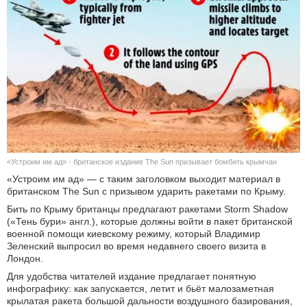
КУЛЬТУРА
НАУКА
СПОРТ
ШОУ-БИЗНЕС
АВТО И МОТО
«Устроим им ад» - британское издание The Sun призывает бомбить крымчан
«Устроим им ад» — с таким заголовком выходит материал в
ЭГОИЗМ
британском The Sun с призывом ударить ракетами по Крыму.
Бить по Крыму британцы предлагают ракетами Storm Shadow
БЛОГ
(«Тень бури» англ.), которые должны войти в пакет британской
военной помощи киевскому режиму, который Владимир
Зеленский выпросил во время недавнего своего визита в
Лондон.
Для удобства читателей издание предлагает понятную
инфографику: как запускается, летит и бьёт малозаметная
крылатая ракета большой дальности воздушного базирования,