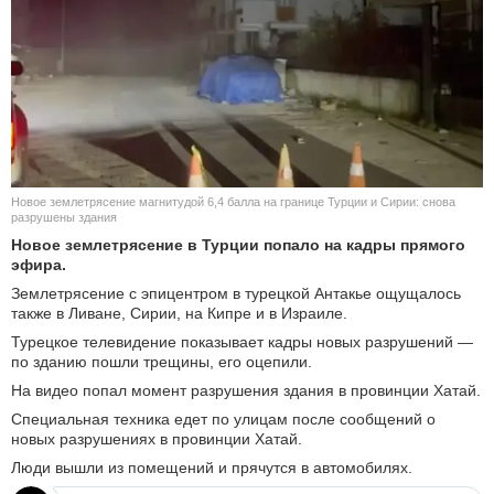
КУЛЬТУРА
НАУКА
СПОРТ
ШОУ-БИЗНЕС
Новое землетрясение магнитудой 6,4 балла на границе Турции и Сирии: снова
разрушены здания
АВТО И МОТО
Новое землетрясение в Турции попало на кадры прямого
эфира.
ЭГОИЗМ
Землетрясение с эпицентром в турецкой Антакье ощущалось
также в Ливане, Сирии, на Кипре и в Израиле.
БЛОГ
Турецкое телевидение показывает кадры новых разрушений —
по зданию пошли трещины, его оцепили.
На видео попал момент разрушения здания в провинции Хатай.
Специальная техника едет по улицам после сообщений о
новых разрушениях в провинции Хатай.
Люди вышли из помещений и прячутся в автомобилях.