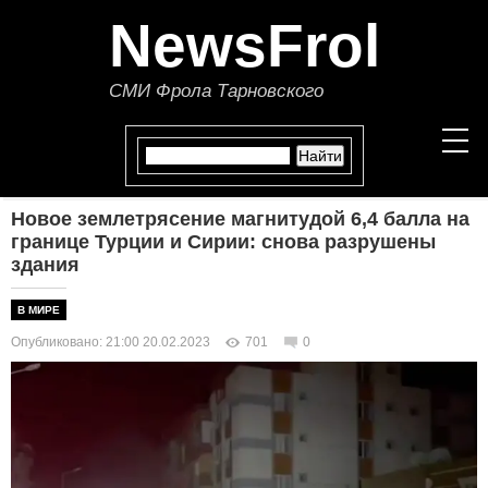
NewsFrol
СМИ Фрола Тарновского
Новое землетрясение магнитудой 6,4 балла на
НОВОСТИ
границе Турции и Сирии: снова разрушены
здания
СТАТЬИ
В МИРЕ
ПОЛИТИКА
Опубликовано: 21:00 20.02.2023
701
0
ЭКОНОМИКА
В МИРЕ
ОБЩЕСТВО