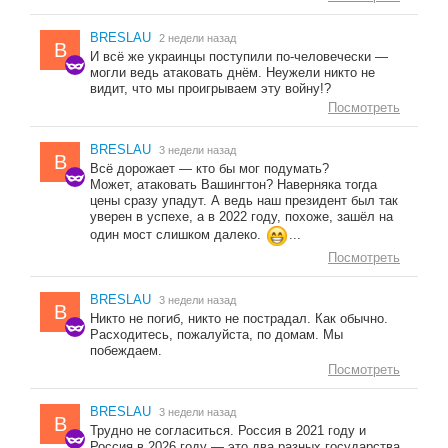
BRESLAU
2 недели назад
B
И всё же украинцы поступили по-человечески —
могли ведь атаковать днём. Неужели никто не
видит, что мы проигрываем эту войну!?
Посмотреть
BRESLAU
3 недели назад
B
Всё дорожает — кто бы мог подумать?
Может, атаковать Вашингтон? Наверняка тогда
цены сразу упадут. А ведь наш президент был так
уверен в успехе, а в 2022 году, похоже, зашёл на
один мост слишком далеко.
...
Посмотреть
BRESLAU
3 недели назад
B
Никто не погиб, никто не пострадал. Как обычно.
Расходитесь, пожалуйста, по домам. Мы
побеждаем.
Посмотреть
BRESLAU
3 недели назад
B
Трудно не согласиться. Россия в 2021 году и
Россия в 2026 году — это два разных государства.