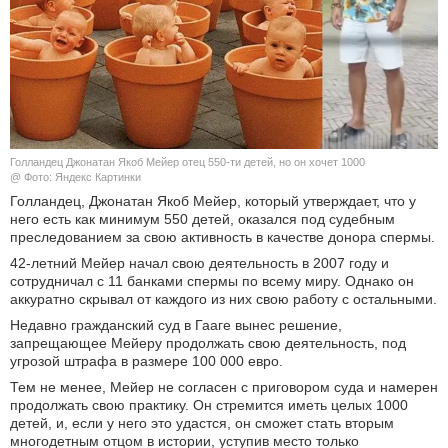
КУЛЬТУРА
НАУКА
СПОРТ
Голландец Джонатан Якоб Мейер отец 550-ти детей, но он хочет 1000
ШОУ-БИЗНЕС
@ Фото: Яндекс Картинки
Голландец, Джонатан Якоб Мейер, который утверждает, что у
него есть как минимум 550 детей, оказался под судебным
АВТО И МОТО
преследованием за свою активность в качестве донора спермы.
42-летний Мейер начал свою деятельность в 2007 году и
ЭГОИЗМ
сотрудничал с 11 банками спермы по всему миру. Однако он
аккуратно скрывал от каждого из них свою работу с остальными.
БЛОГ
Недавно гражданский суд в Гааге вынес решение,
запрещающее Мейеру продолжать свою деятельность, под
угрозой штрафа в размере 100 000 евро.
Тем не менее, Мейер не согласен с приговором суда и намерен
продолжать свою практику. Он стремится иметь целых 1000
детей, и, если у него это удастся, он сможет стать вторым
многодетным отцом в истории, уступив место только