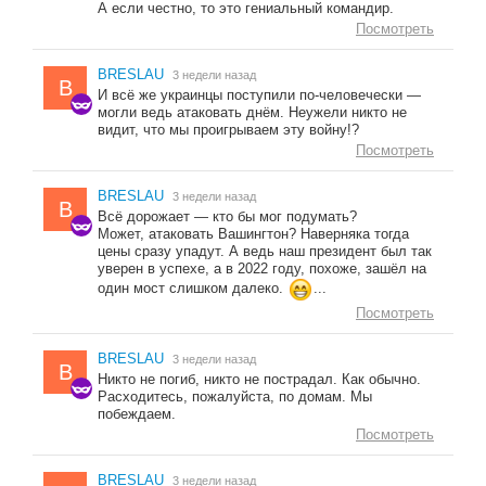
А если честно, то это гениальный командир.
Посмотреть
BRESLAU
3 недели назад
B
И всё же украинцы поступили по-человечески —
могли ведь атаковать днём. Неужели никто не
видит, что мы проигрываем эту войну!?
Посмотреть
BRESLAU
3 недели назад
B
Всё дорожает — кто бы мог подумать?
Может, атаковать Вашингтон? Наверняка тогда
цены сразу упадут. А ведь наш президент был так
уверен в успехе, а в 2022 году, похоже, зашёл на
один мост слишком далеко.
...
Посмотреть
BRESLAU
3 недели назад
B
Никто не погиб, никто не пострадал. Как обычно.
Расходитесь, пожалуйста, по домам. Мы
побеждаем.
Посмотреть
BRESLAU
3 недели назад