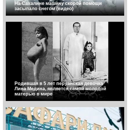
На Сахалине машину скорой помощи
засыпало снегом (видео)
Родившая в 5 лет перуанская девочка
Лина Медина, является самой молодой
матерью в мире