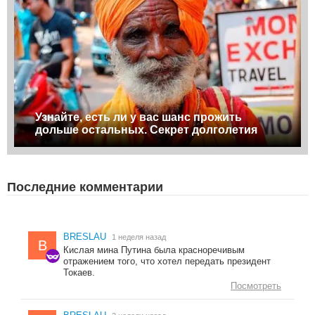
Узнайте, есть ли у вас шанс прожить
дольше остальных. Секрет долголетия
Последние комментарии
BRESLAU
1 неделя назад
B
Кислая мина Путина была красноречивым
отражением того, что хотел передать президент
Токаев.
Посмотреть