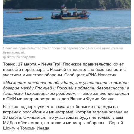
КУЛЬТУРА
НАУКА
СПОРТ
Японское правительство хочет провести переговоры с Россией относительно
ШОУ-БИЗНЕС
безопасности.
@ Фото: pixabay.com
Токио, 17 марта – NewsFrol
. Японское правительство хочет
АВТО И МОТО
провести переговоры с Россией относительно безопасности с
участием министров обороны. Сообщает «РИА Новости».
ЭГОИЗМ
«
Мы хотим откровенно обсудить, как установить взаимное
доверие между Японией и Россией в области безопасности в
БЛОГ
Азиатско-Тихоокеанском регионе
», – такое заявление сделал
в СМИ министр иностранных дел Японии Фумио Кисида.
В Токио подчеркнули, что возлагают большие надежды на
встречу с российскими министрами, которая запланирована на
18 марта. Ожидается, что участвовать будут не только главы
МИДов обеих стран, но также и министры обороны – Сергей
Шойгу и Томоми Инада.