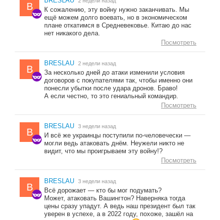
BRESLAU
2 недели назад
B
К сожалению, эту войну нужно заканчивать. Мы
ещё можем долго воевать, но в экономическом
плане откатимся в Средневековье. Китаю до нас
нет никакого дела.
Посмотреть
BRESLAU
2 недели назад
B
За несколько дней до атаки изменили условия
договоров с покупателями так, чтобы именно они
понесли убытки после удара дронов. Браво!
А если честно, то это гениальный командир.
Посмотреть
BRESLAU
3 недели назад
B
И всё же украинцы поступили по-человечески —
могли ведь атаковать днём. Неужели никто не
видит, что мы проигрываем эту войну!?
Посмотреть
BRESLAU
3 недели назад
B
Всё дорожает — кто бы мог подумать?
Может, атаковать Вашингтон? Наверняка тогда
цены сразу упадут. А ведь наш президент был так
уверен в успехе, а в 2022 году, похоже, зашёл на