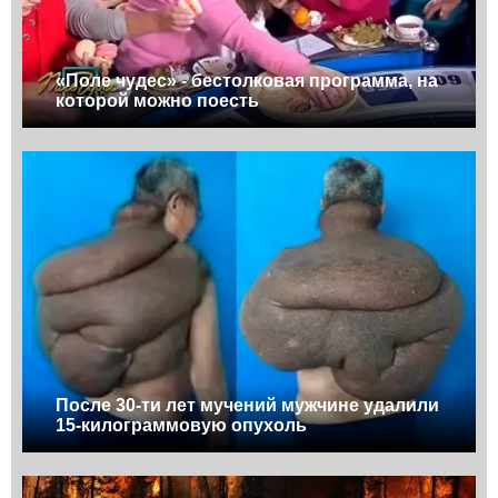
«Поле чудес» - бестолковая программа, на
которой можно поесть
После 30-ти лет мучений мужчине удалили
15-килограммовую опухоль