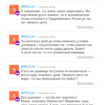
BRESLAU
2 недели назад
B
К сожалению, эту войну нужно заканчивать. Мы
ещё можем долго воевать, но в экономическом
плане откатимся в Средневековье. Китаю до нас
нет никакого дела.
Посмотреть
BRESLAU
2 недели назад
B
За несколько дней до атаки изменили условия
договоров с покупателями так, чтобы именно они
понесли убытки после удара дронов. Браво!
А если честно, то это гениальный командир.
Посмотреть
BRESLAU
2 недели назад
B
И всё же украинцы поступили по-человечески —
могли ведь атаковать днём. Неужели никто не
видит, что мы проигрываем эту войну!?
Посмотреть
BRESLAU
3 недели назад
B
Всё дорожает — кто бы мог подумать?
Может, атаковать Вашингтон? Наверняка тогда
цены сразу упадут. А ведь наш президент был так