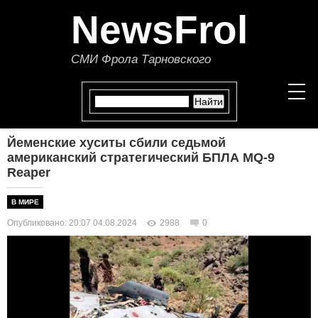
NewsFrol
СМИ Фрола Тарновского
Йеменские хуситы сбили седьмой
НОВОСТИ
американский стратегический БПЛА MQ-9
Reaper
СТАТЬИ
В МИРЕ
ПОЛИТИКА
Опубликовано: 20:07 04.08.2024
2988
0
ЭКОНОМИКА
В МИРЕ
ОБЩЕСТВО