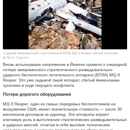
КУЛЬТУРА
НАУКА
СПОРТ
ШОУ-БИЗНЕС
Седьмой американский стратегический БПЛА MQ-9 Reaper сбитый хуситами
@ Фото: Соцсети
АВТО И МОТО
Вновь вспыхнувшее напряжение в Йемене привело к очередной
потере американского стратегического разведывательно-
ударного беспилотного летательного аппарата (БПЛА) MQ-9
ЭГОИЗМ
Reaper. Это уже седьмой такой аппарат, сбитый йеменскими
хуситами в ходе текущего конфликта.
БЛОГ
Потери дорогого оборудования
MQ-9 Reaper, один из самых передовых беспилотников на
вооружении США, имеет значительную стоимость — около 30
миллионов долларов за единицу. Эти аппараты играют
ключевую роль в выполнении стратегических разведывательных
и ударных миссий, сочетая в себе высокие технические