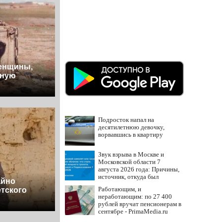
енщины,
дную
Подросток напал на
десятилетнюю девочку,
ворвавшись в квартиру
Звук взрыва в Москве и
Московской области 7
августа 2026 года: Причины,
источник, откуда был
айно
громкий хлопок
Работающим, и
тского
неработающим: по 27 400
рублей вручат пенсионерам в
сентябре - PrimaMedia.ru