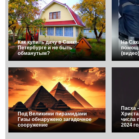
Как купить дачу в Санкт-
На Сах
Петербурге и не быть
помощи
обманутым?
(видео
Пасха 
Под Великими пирамидами
Христа
Гизы обнаружено загадочное
числа 
сооружение
2024 г