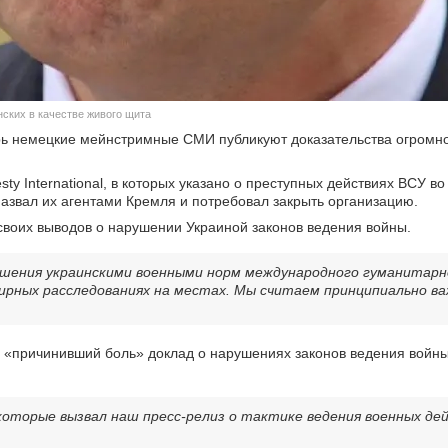
ских в качестве живого щита
перь немецкие мейнстримные СМИ публикуют доказательства огромно
 International, в которых указано о преступных действиях ВСУ в
назвал их агентами Кремля и потребовал закрыть организацию.
т своих выводов о нарушении Украиной законов ведения войны.
ушения украинскими военными норм международного гуманитарно
ширных расследованиях на местах. Мы считаем принципиально в
за «причинивший боль» доклад о нарушениях законов ведения войн
, которые вызвал наш пресс-релиз о тактике ведения военных де