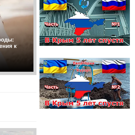
роды:
ения к