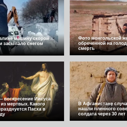
Фото монгольской ж
алине машину скорой
обреченной на голо
 засыпало снегом
смерть
)
— воскресение Иисуса
В Афганистане случ
 из мертвых. Какого
нашли пленного сове
празднуется Пасха в
солдата через 30 лет
оду