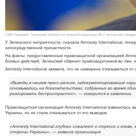
СМИ Германии: Зеленский попался на большой коррупции, ВСУ использует граждан
У Зеленского неприятности, сначала Amnesty International, те
непосредственной причастности.
На факты, предоставленные правозащитной организацией Amnesty
боевых действий, Зеленский обвинил правозащитников во лжи, 
Amnesty International заявила, что не намерена отказываться о
«Выводы в нашем пресс-релизе, задокументировавшие нар
основывались на доказательствах, собранных во время об
реагировать беспристрастно», — говорится в заявлении.
Правозащитная организация Amnesty International извинилась 
Украины, но не стала отказываться от его выводов.
«Amnesty International глубоко сожалеет о стрессе и гневе
стороны Украины», — заявила организация.