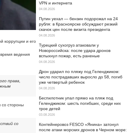
VPN и интернета
04.08.2026
Путин уехал — бензин подорожал на 24
рубля: в Красноярске обсуждают резкий
скачок цен после визита президента
04.08.2026
й коррупции и его
Турецкий сухогруз атаковали у
Новороссийска: после удара дронов
о время ведения
вспыхнул пожар, есть раненые
04.08.2026
Дрон ударил по пляжу под Геленджиком:
число пострадавших выросло до 58, погиб
го права,
уже четвертый ребенок
ажным
04.08.2026
Беспилотник упал прямо на пляж под
Геленджиком: шесть погибших, среди них
ы со стороны
трое детей
03.08.2026
йствий со
Контейнеровоз FESCO «Янина» затонул
после атаки морских дронов в Черном море: