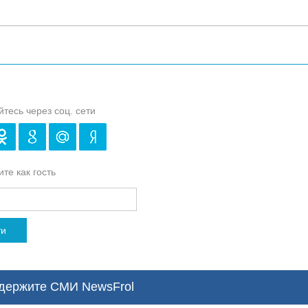
йтесь через соц. сети
те как гость
ти
ержите СМИ NewsFrol