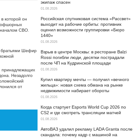
экипаж спасен
01.08.2026
Российская спутниковая система «Рассвет»
 в которой он
выходит на рабочие орбиты: противник
я офшорных
оценил возможности группировки «Бюро
д началом СВО.
1440»
01.08.2026
 с братьями Шефир
Взрыв в центре Москвы: в ресторане Balzi
сложной
Rossi погибли люди, десятки пострадали
после ЧП на Кудринской площади
й, принадлежащих
01.08.2026
дона. Незадолго
Купил квартиру мечты — получил «вечного
Коломойский
жильца»: новая схема обмана на рынке
клонился от
недвижимости набирает обороты
01.08.2026
Когда стартует Esports World Cup 2026 по
CS2 и где смотреть трансляции матчей
01.08.2026
АвтоВАЗ удалил рекламу LADA Granta после
скандала: почему кадр с машиной на