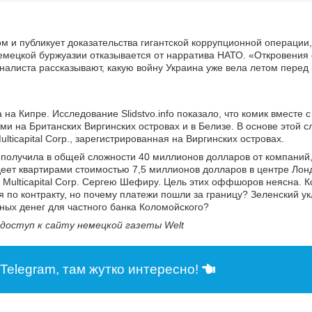
 и публикует доказательства гигантской коррупционной операции,
 немецкой буржуазии отказывается от нарратива НАТО. «Откровени
рналиста рассказывают, какую войну Украина уже вела летом пере
на Кипре. Исследование Slidstvo.info показало, что комик вместе
ми на Британских Виргинских островах и в Белизе. В основе этой 
lticapital Corp., зарегистрированная на Виргинских островах.
ому, получила в общей сложности 40 миллионов долларов от компани
деет квартирами стоимостью 7,5 миллионов долларов в центре Лон
 Multicapital Corp. Сергею Шефиру. Цель этих оффшоров неясна. 
ся по контракту, но почему платежи пошли за границу? Зеленский у
ных денег для частного банка Коломойского?
доступ к сайту немецкой газеты Welt
Telegram, там жутко интересно!