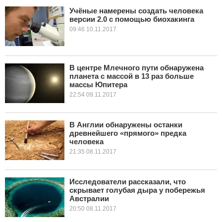
Учёные намерены создать человека
версии 2.0 с помощью биохакинга
КУЛЬТУРА
09:46 10.11.2017
НАУКА
СПОРТ
В центре Млечного пути обнаружена
планета с массой в 13 раз больше
массы Юпитера
ШОУ-БИЗНЕС
22:54 09.11.2017
АВТО И МОТО
В Англии обнаружены останки
ЭГОИЗМ
древнейшего «прямого» предка
человека
21:35 08.11.2017
БЛОГ
Исследователи рассказали, что
скрывает голубая дыра у побережья
Австралии
20:50 08.11.2017