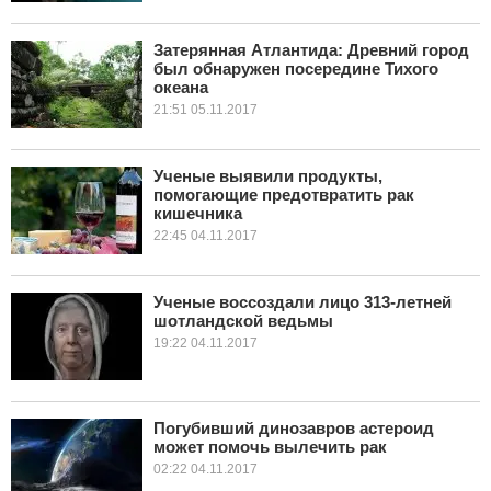
Затерянная Атлантида: Древний город
был обнаружен посередине Тихого
океана
21:51 05.11.2017
Ученые выявили продукты,
помогающие предотвратить рак
кишечника
22:45 04.11.2017
Ученые воссоздали лицо 313-летней
шотландской ведьмы
19:22 04.11.2017
Погубивший динозавров астероид
может помочь вылечить рак
02:22 04.11.2017