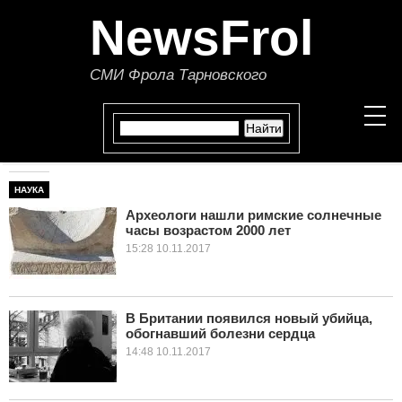
NewsFrol
СМИ Фрола Тарновского
НАУКА
НОВОСТИ
Археологи нашли римские солнечные
часы возрастом 2000 лет
СТАТЬИ
15:28 10.11.2017
ПОЛИТИКА
ЭКОНОМИКА
В Британии появился новый убийца,
обогнавший болезни сердца
14:48 10.11.2017
В МИРЕ
ОБЩЕСТВО