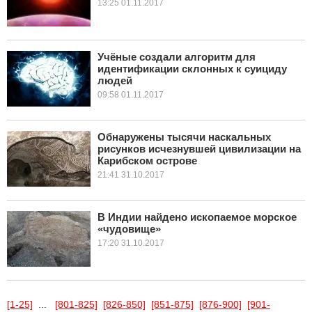
13:25 01.11.2017
Учёные создали алгоритм для
идентификации склонных к суициду
людей
09:58 01.11.2017
Обнаружены тысячи наскальных
рисунков исчезнувшей цивилизации на
Карибском острове
21:41 31.10.2017
В Индии найдено ископаемое морское
«чудовище»
17:20 31.10.2017
[1-25]
...
[801-825]
[826-850]
[851-875]
[876-900]
[901-