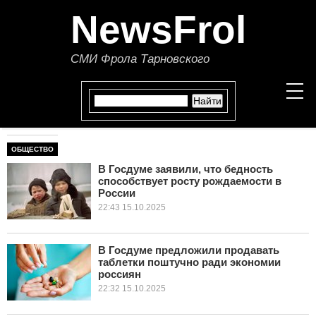
NewsFrol
СМИ Фрола Тарновского
ОБЩЕСТВО
НОВОСТИ
В Госдуме заявили, что бедность
способствует росту рождаемости в
СТАТЬИ
России
22:43 15.10.2025
ПОЛИТИКА
ЭКОНОМИКА
В Госдуме предложили продавать
таблетки поштучно ради экономии
россиян
В МИРЕ
22:32 15.10.2025
ОБЩЕСТВО