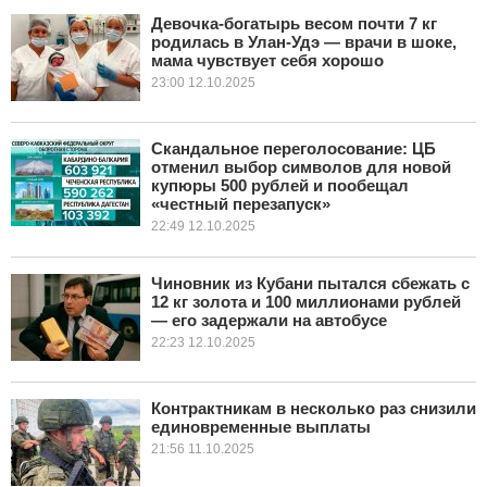
Девочка-богатырь весом почти 7 кг
родилась в Улан-Удэ — врачи в шоке,
КУЛЬТУРА
мама чувствует себя хорошо
23:00 12.10.2025
НАУКА
СПОРТ
Скандальное переголосование: ЦБ
отменил выбор символов для новой
купюры 500 рублей и пообещал
ШОУ-БИЗНЕС
«честный перезапуск»
22:49 12.10.2025
АВТО И МОТО
Чиновник из Кубани пытался сбежать с
ЭГОИЗМ
12 кг золота и 100 миллионами рублей
— его задержали на автобусе
БЛОГ
22:23 12.10.2025
Контрактникам в несколько раз снизили
единовременные выплаты
21:56 11.10.2025