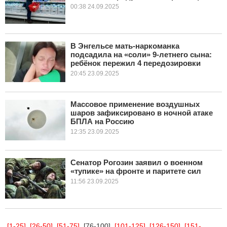
00:38 24.09.2025
В Энгельсе мать-наркоманка
подсадила на «соли» 9-летнего сына:
ребёнок пережил 4 передозировки
20:45 23.09.2025
Массовое применение воздушных
шаров зафиксировано в ночной атаке
БПЛА на Россию
12:35 23.09.2025
Сенатор Рогозин заявил о военном
«тупике» на фронте и паритете сил
11:56 23.09.2025
[1-25]
[26-50]
[51-75]
[76-100]
[101-125]
[126-150]
[151-