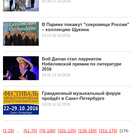
01:34 27.10.2016
В Париже покажут "сокровище России"
– коллекцию Щукина
23:14 20.10.2016
Боб Дилан стал лауреатом
Нобелевской премии по литературе
2016
16:10 13.10.2016
Грандиозный музыкальный форум
пройдёт в Санкт-Петербурге
19:26 11.10.2016
[1-25]
...
[51-75]
[76-100]
[101-125]
[126-150]
[151-175]
[176-