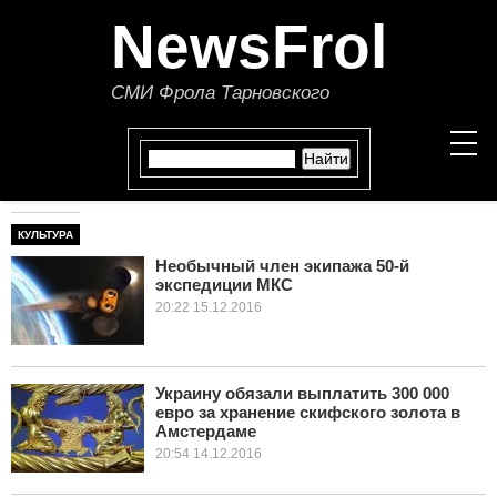
NewsFrol
СМИ Фрола Тарновского
КУЛЬТУРА
НОВОСТИ
Необычный член экипажа 50-й
экспедиции МКС
СТАТЬИ
20:22 15.12.2016
ПОЛИТИКА
ЭКОНОМИКА
Украину обязали выплатить 300 000
евро за хранение скифского золота в
Амстердаме
В МИРЕ
20:54 14.12.2016
ОБЩЕСТВО