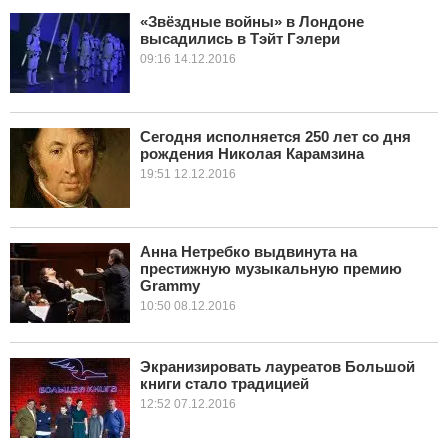
«Звёздные войны» в Лондоне
высадились в Тэйт Гэлери
КУЛЬТУРА
09:16 14.12.2016
НАУКА
СПОРТ
Сегодня исполняется 250 лет со дня
рождения Николая Карамзина
19:51 12.12.2016
ШОУ-БИЗНЕС
АВТО И МОТО
Анна Нетребко выдвинута на
ЭГОИЗМ
престижную музыкальную премию
Grammy
10:50 08.12.2016
БЛОГ
Экранизировать лауреатов Большой
книги стало традицией
12:52 07.12.2016