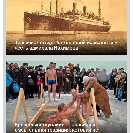
Трагическая судьба кораблей названных в
честь адмирала Нахимова
Крещенские купания — опасная и
смертельная традиция, которая не