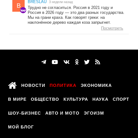
BRESLAU
3 недели назад
B
Трудно не согласиться. Россия в 2021 году и
Россия в 2026 году — это два разных государства.
Мы на грани краха. Как говорят греки: на
наклонённое дерево каждая коза запрыгнет.
Посмотреть
НОВОСТИ
ПОЛИТИКА
ЭКОНОМИКА
В МИРЕ
ОБЩЕСТВО
КУЛЬТУРА
НАУКА
СПОРТ
ШОУ-БИЗНЕС
АВТО И МОТО
ЭГОИЗМ
МОЙ БЛОГ