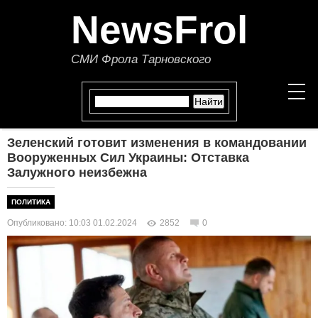
NewsFrol
СМИ Фрола Тарновского
Зеленский готовит изменения в командовании
НОВОСТИ
Вооруженных Сил Украины: Отставка
Залужного неизбежна
СТАТЬИ
ПОЛИТИКА
ПОЛИТИКА
Опубликовано: 10:03 01.02.2024
2852
0
ЭКОНОМИКА
В МИРЕ
ОБЩЕСТВО