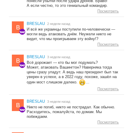
понесли убытки после удара дронов. Браво!
А если честно, то это гениальный командир.
Посмотреть
BRESLAU
2 недели назад
B
И всё же украинцы поступили по-человечески —
могли ведь атаковать днём. Неужели никто не
видит, что мы проигрываем эту войну!?
Посмотреть
BRESLAU
3 недели назад
B
Всё дорожает — кто бы мог подумать?
Может, атаковать Вашингтон? Наверняка тогда
цены сразу упадут. А ведь наш президент был так
уверен в успехе, а в 2022 году, похоже, зашёл на
один мост слишком далеко.
...
Посмотреть
BRESLAU
3 недели назад
B
Никто не погиб, никто не пострадал. Как обычно.
Расходитесь, пожалуйста, по домам. Мы
побеждаем.
Посмотреть