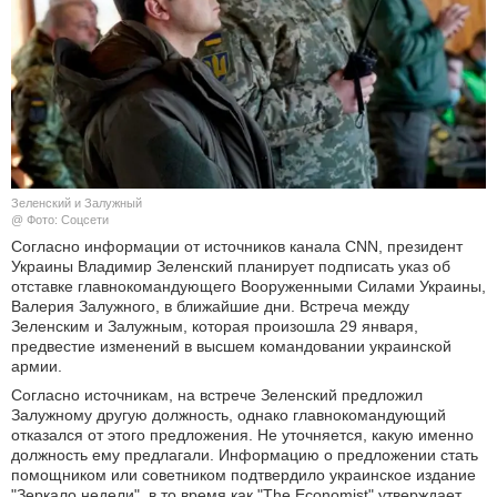
КУЛЬТУРА
НАУКА
СПОРТ
ШОУ-БИЗНЕС
Зеленский и Залужный
@ Фото: Соцсети
АВТО И МОТО
Согласно информации от источников канала CNN, президент
Украины Владимир Зеленский планирует подписать указ об
отставке главнокомандующего Вооруженными Силами Украины,
ЭГОИЗМ
Валерия Залужного, в ближайшие дни. Встреча между
Зеленским и Залужным, которая произошла 29 января,
БЛОГ
предвестие изменений в высшем командовании украинской
армии.
Согласно источникам, на встрече Зеленский предложил
Залужному другую должность, однако главнокомандующий
отказался от этого предложения. Не уточняется, какую именно
должность ему предлагали. Информацию о предложении стать
помощником или советником подтвердило украинское издание
"Зеркало недели", в то время как "The Economist" утверждает,