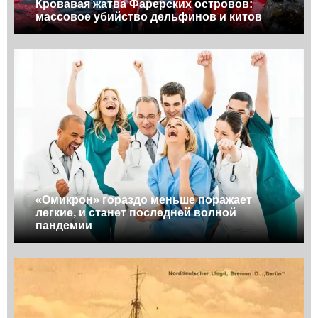
Кровавая жатва Фарерских островов:
массовое убийство дельфинов и китов
«Омикрон» гораздо меньше поражает
легкие, и станет последней волной
пандемии