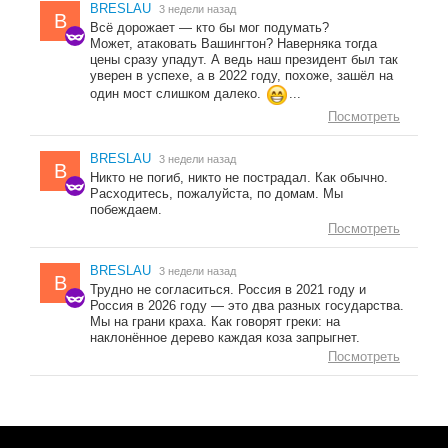
BRESLAU
3 недели назад
B
Всё дорожает — кто бы мог подумать?
Может, атаковать Вашингтон? Наверняка тогда
цены сразу упадут. А ведь наш президент был так
уверен в успехе, а в 2022 году, похоже, зашёл на
один мост слишком далеко.
...
Посмотреть
BRESLAU
3 недели назад
B
Никто не погиб, никто не пострадал. Как обычно.
Расходитесь, пожалуйста, по домам. Мы
побеждаем.
Посмотреть
BRESLAU
3 недели назад
B
Трудно не согласиться. Россия в 2021 году и
Россия в 2026 году — это два разных государства.
Мы на грани краха. Как говорят греки: на
наклонённое дерево каждая коза запрыгнет.
Посмотреть