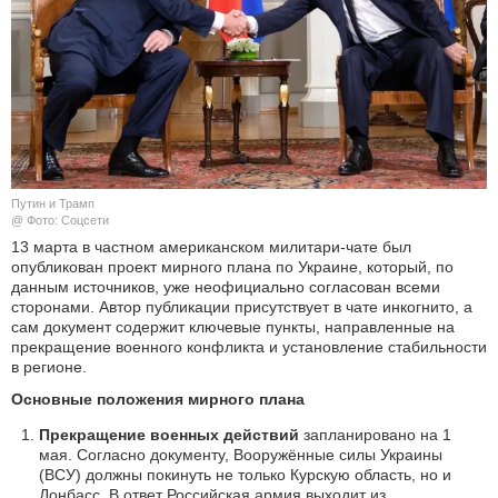
КУЛЬТУРА
НАУКА
СПОРТ
ШОУ-БИЗНЕС
Путин и Трамп
@ Фото: Соцсети
АВТО И МОТО
13 марта в частном американском милитари-чате был
опубликован проект мирного плана по Украине, который, по
данным источников, уже неофициально согласован всеми
ЭГОИЗМ
сторонами. Автор публикации присутствует в чате инкогнито, а
сам документ содержит ключевые пункты, направленные на
БЛОГ
прекращение военного конфликта и установление стабильности
в регионе.
Основные положения мирного плана
Прекращение военных действий
запланировано на 1
мая. Согласно документу, Вооружённые силы Украины
(ВСУ) должны покинуть не только Курскую область, но и
Донбасс. В ответ Российская армия выходит из