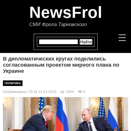
NewsFrol
СМИ Фрола Тарновского
В дипломатических кругах поделились
НОВОСТИ
согласованным проектом мирного плана по
Украине
СТАТЬИ
ПОЛИТИКА
ПОЛИТИКА
Опубликовано: 23:14 14.03.2025
2664
0
ЭКОНОМИКА
В МИРЕ
ОБЩЕСТВО