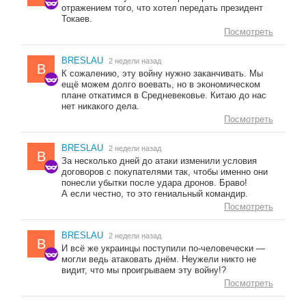
отражением того, что хотел передать президент
Токаев.
Посмотреть
BRESLAU
2 недели назад
B
К сожалению, эту войну нужно заканчивать. Мы
ещё можем долго воевать, но в экономическом
плане откатимся в Средневековье. Китаю до нас
нет никакого дела.
Посмотреть
BRESLAU
2 недели назад
B
За несколько дней до атаки изменили условия
договоров с покупателями так, чтобы именно они
понесли убытки после удара дронов. Браво!
А если честно, то это гениальный командир.
Посмотреть
BRESLAU
2 недели назад
B
И всё же украинцы поступили по-человечески —
могли ведь атаковать днём. Неужели никто не
видит, что мы проигрываем эту войну!?
Посмотреть