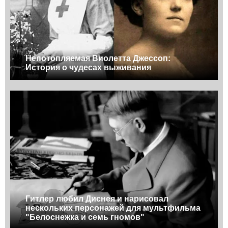
Непотопляемая Виолетта Джессоп:
История о чудесах выживания
Гитлер любил Диснея и нарисовал
нескольких персонажей для мультфильма
"Белоснежка и семь гномов"