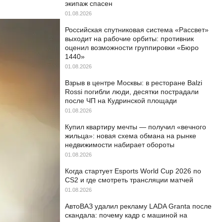
экипаж спасен
01.08.2026
Российская спутниковая система «Рассвет»
выходит на рабочие орбиты: противник
оценил возможности группировки «Бюро
1440»
01.08.2026
Взрыв в центре Москвы: в ресторане Balzi
Rossi погибли люди, десятки пострадали
после ЧП на Кудринской площади
01.08.2026
Купил квартиру мечты — получил «вечного
жильца»: новая схема обмана на рынке
недвижимости набирает обороты
01.08.2026
Когда стартует Esports World Cup 2026 по
CS2 и где смотреть трансляции матчей
01.08.2026
АвтоВАЗ удалил рекламу LADA Granta после
скандала: почему кадр с машиной на