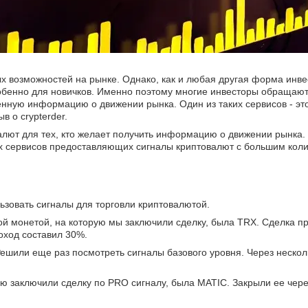
х возможностей на рынке. Однако, как и любая другая форма инве
обенно для новичков. Именно поэтому многие инвесторы обращают
нную информацию о движении рынка. Один из таких сервисов - это 
 о crypterder.
валют для тех, кто желает получить информацию о движении рынка.
ных сервисов предоставляющих сигналы криптовалют с большим кол
ьзовать сигналы для торговли криптовалютой.
ой монетой, на которую мы заключили сделку, была TRX. Сделка пр
оход составил 30%.
Решили еще раз посмотреть сигналы базового уровня. Через нескол
ую заключили сделку по PRO сигналу, была MATIC. Закрыли ее через