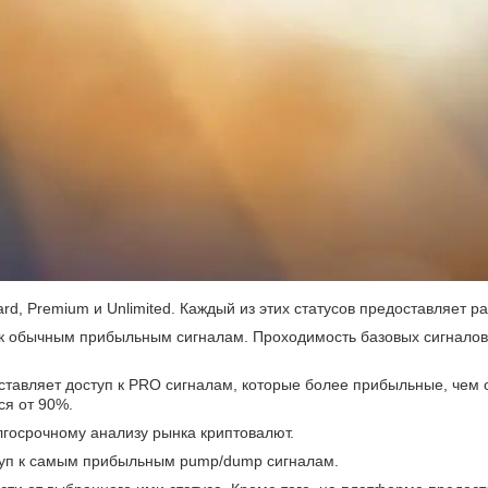
rd, Premium и Unlimited. Каждый из этих статусов предоставляет р
туп к обычным прибыльным сигналам. Проходимость базовых сигнало
оставляет доступ к PRO сигналам, которые более прибыльные, чем
ся от 90%.
олгосрочному анализу рынка криптовалют.
оступ к самым прибыльным pump/dump сигналам.