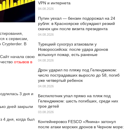
VPN и интернета
04.08.2026
Путин уехал — бензин подорожал на 24
рубля: в Красноярске обсуждают резкий
скачок цен после визита президента
стирования,
04.08.2026
ся к сервисам,
Crypterder. В
Турецкий сухогруз атаковали у
Новороссийска: после удара дронов
вспыхнул пожар, есть раненые
 Сайт начала свою
04.08.2026
ичество
отзывов в 
Дрон ударил по пляжу под Геленджиком:
число пострадавших выросло до 58, погиб
уже четвертый ребенок
04.08.2026
одлилась 3 дня и
Беспилотник упал прямо на пляж под
Геленджиком: шесть погибших, среди них
трое детей
ько дней закрыли
03.08.2026
 4 дня, когда был
Контейнеровоз FESCO «Янина» затонул
после атаки морских дронов в Черном море: