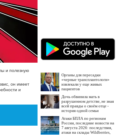
алы и полезную
Органы для пересадки
«черные трансплантологи»
рвис, он имеет
извлекали у еще живых
пациентов
ребности и
Дочь обвинила мать в
разрушенном детстве, не зная
всей правды о своём отце -
история одной семьи
Атаки БПЛА по регионам
России, последние новости на
7 августа 2026: последствия,
атаки на склады Wildberries,
состояние пострадавших