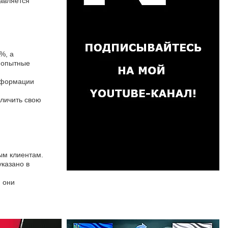
тавляется
%, а
е опытные
информации
еличить свою
рым клиентам.
указано в
и они