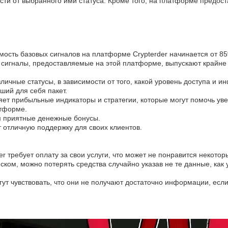
сти от выбранного ими статуса. Кроме того, на платформе предос
мость базовых сигналов на платформе Crypterder начинается от 85
то сигналы, предоставляемые на этой платформе, выпускают крайн
личные статусы, в зависимости от того, какой уровень доступа и 
ший для себя пакет.
яет прибыльные индикаторы и стратегии, которые могут помочь ув
атформе.
м приятные денежные бонусы.
т отличную поддержку для своих клиентов.
er требует оплату за свои услуги, что может не понравится некото
ском, можно потерять средства случайно указав не те данные, как 
т чувствовать, что они не получают достаточно информации, есл