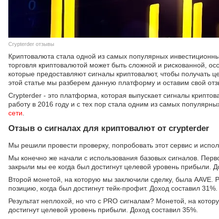
Crypterder отзывы
Криптовалюта стала одной из самых популярных инвестиционны
торговля криптовалютой может быть сложной и рискованной, ос
которые предоставляют сигналы криптовалют, чтобы получать це
этой статье мы разберем данную платформу и оставим свой отзыв
Crypterder - это платформа, которая выпускает сигналы крипто
работу в 2016 году и с тех пор стала одним из самых популяр
сети
.
Отзыв о сигналах для криптовалют от crypterder
Мы решили провести проверку, попробовать этот сервис и испол
Мы конечно же начали с использования базовых сигналов. Перв
закрыли мы ее когда был достигнут целевой уровень прибыли. Д
Второй монетой, на которую мы заключили сделку, была AAVE. 
позицию, когда был достигнут тейк-профит. Доход составил 31%.
Результат неплохой, но что с PRO сигналам? Монетой, на котор
достигнут целевой уровень прибыли. Доход составил 35%.