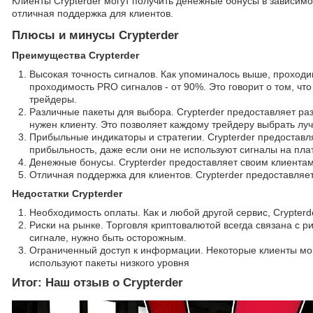
Клиенты Crypterder могут получить денежные бонусы в зависимо
отличная поддержка для клиентов.
Плюсы и минусы Crypterder
Преимущества Crypterder
Высокая точность сигналов. Как упоминалось выше, проходи
проходимость PRO сигналов - от 90%. Это говорит о том, ч
трейдеры.
Различные пакеты для выбора. Crypterder предоставляет раз
нужен клиенту. Это позволяет каждому трейдеру выбрать луч
Прибыльные индикаторы и стратегии. Crypterder предоставл
прибыльность, даже если они не используют сигналы на пл
Денежные бонусы. Crypterder предоставляет своим клиента
Отличная поддержка для клиентов. Crypterder предоставляе
Недостатки Crypterder
Необходимость оплаты. Как и любой другой сервис, Crypterd
Риски на рынке. Торговля криптовалютой всегда связана с ри
сигнале, нужно быть осторожным.
Ограниченный доступ к информации. Некоторые клиенты могу
используют пакеты низкого уровня
Итог: Наш отзыв о Crypterder