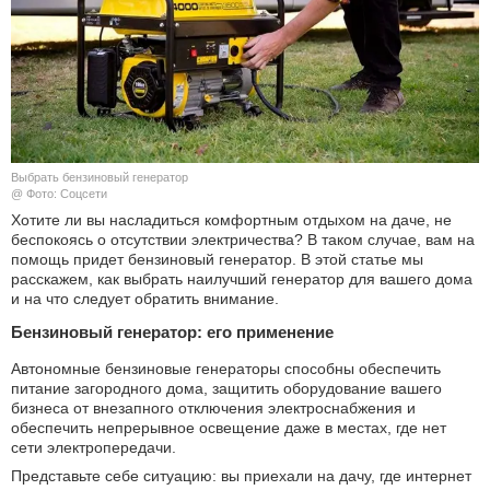
КУЛЬТУРА
НАУКА
СПОРТ
Выбрать бензиновый генератор
ШОУ-БИЗНЕС
@ Фото: Соцсети
Хотите ли вы насладиться комфортным отдыхом на даче, не
беспокоясь о отсутствии электричества? В таком случае, вам на
АВТО И МОТО
помощь придет бензиновый генератор. В этой статье мы
расскажем, как выбрать наилучший генератор для вашего дома
ЭГОИЗМ
и на что следует обратить внимание.
Бензиновый генератор: его применение
БЛОГ
Автономные бензиновые генераторы способны обеспечить
питание загородного дома, защитить оборудование вашего
бизнеса от внезапного отключения электроснабжения и
обеспечить непрерывное освещение даже в местах, где нет
сети электропередачи.
Представьте себе ситуацию: вы приехали на дачу, где интернет