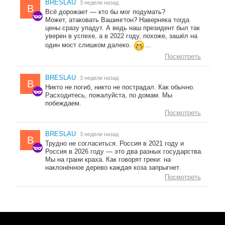
BRESLAU
3 недели назад
B
Всё дорожает — кто бы мог подумать?
Может, атаковать Вашингтон? Наверняка тогда
цены сразу упадут. А ведь наш президент был так
уверен в успехе, а в 2022 году, похоже, зашёл на
один мост слишком далеко.
...
Посмотреть
BRESLAU
3 недели назад
B
Никто не погиб, никто не пострадал. Как обычно.
Расходитесь, пожалуйста, по домам. Мы
побеждаем.
Посмотреть
BRESLAU
3 недели назад
B
Трудно не согласиться. Россия в 2021 году и
Россия в 2026 году — это два разных государства.
Мы на грани краха. Как говорят греки: на
наклонённое дерево каждая коза запрыгнет.
Посмотреть