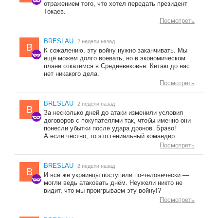
отражением того, что хотел передать президент
Токаев.
Посмотреть
BRESLAU
2 недели назад
B
К сожалению, эту войну нужно заканчивать. Мы
ещё можем долго воевать, но в экономическом
плане откатимся в Средневековье. Китаю до нас
нет никакого дела.
Посмотреть
BRESLAU
2 недели назад
B
За несколько дней до атаки изменили условия
договоров с покупателями так, чтобы именно они
понесли убытки после удара дронов. Браво!
А если честно, то это гениальный командир.
Посмотреть
BRESLAU
2 недели назад
B
И всё же украинцы поступили по-человечески —
могли ведь атаковать днём. Неужели никто не
видит, что мы проигрываем эту войну!?
Посмотреть