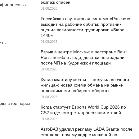
экипаж спасен
рофинансовых
01.08.2026
Российская спутниковая система «Рассвет»
выходит на рабочие орбиты: противник
оценил возможности группировки «Бюро
1440»
01.08.2026
иты.
Взрыв в центре Москвы: в ресторане Balzi
Rossi погибли люди, десятки пострадали
после ЧП на Кудринской площади
01.08.2026
Купил квартиру мечты — получил «вечного
жильца»: новая схема обмана на рынке
недвижимости набирает обороты
01.08.2026
ды в год через
Когда стартует Esports World Cup 2026 по
CS2 и где смотреть трансляции матчей
01.08.2026
АвтоВАЗ удалил рекламу LADA Granta после
скандала: почему кадр с машиной на