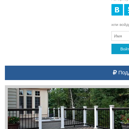
или войди
Вой
Подд