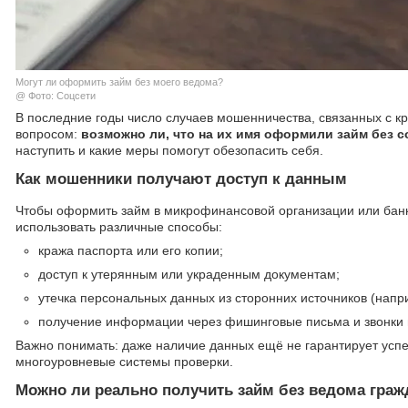
Могут ли оформить займ без моего ведома?
@ Фото: Соцсети
В последние годы число случаев мошенничества, связанных с к
вопросом:
возможно ли, что на их имя оформили займ без с
наступить и какие меры помогут обезопасить себя.
Как мошенники получают доступ к данным
Чтобы оформить займ в микрофинансовой организации или бан
использовать различные способы:
кража паспорта или его копии;
доступ к утерянным или украденным документам;
утечка персональных данных из сторонних источников (напр
получение информации через фишинговые письма и звонки 
Важно понимать: даже наличие данных ещё не гарантирует усп
многоуровневые системы проверки.
Можно ли реально получить займ без ведома граж