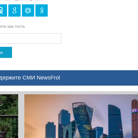
те как гость
ти
ержите СМИ NewsFrol