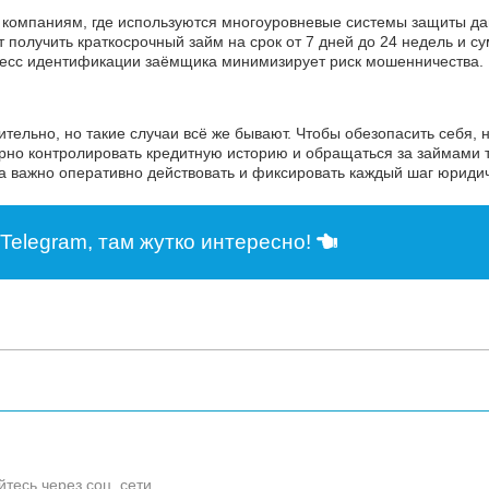
 компаниям, где используются многоуровневые системы защиты д
 получить краткосрочный займ на срок от 7 дней до 24 недель и с
оцесс идентификации заёмщика минимизирует риск мошенничества.
ельно, но такие случаи всё же бывают. Чтобы обезопасить себя, 
рно контролировать кредитную историю и обращаться за займами 
 важно оперативно действовать и фиксировать каждый шаг юридич
Telegram, там жутко интересно!
йтесь через соц. сети