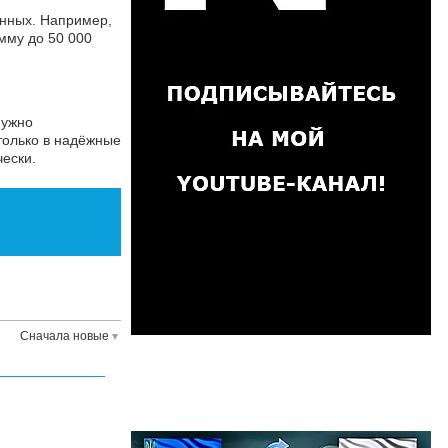
анных. Например,
умму до 50 000
нужно
только в надёжные
ески.
Сначала новые