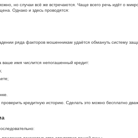
ложно, но случаи всё же встречаются. Чаще всего речь идёт о мик
щена. Однако и здесь проводятся:
падении ряда факторов мошенникам удаётся обмануть систему защ
на ваше имя числится непогашенный кредит:
;
ете;
нке.
о проверить кредитную историю. Сделать это можно бесплатно дваж
ма
последовательно: