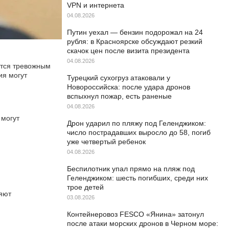
VPN и интернета
04.08.2026
Путин уехал — бензин подорожал на 24
рубля: в Красноярске обсуждают резкий
скачок цен после визита президента
04.08.2026
ются тревожным
ия могут
Турецкий сухогруз атаковали у
Новороссийска: после удара дронов
вспыхнул пожар, есть раненые
04.08.2026
 могут
Дрон ударил по пляжу под Геленджиком:
число пострадавших выросло до 58, погиб
уже четвертый ребенок
04.08.2026
Беспилотник упал прямо на пляж под
Геленджиком: шесть погибших, среди них
трое детей
яют
03.08.2026
Контейнеровоз FESCO «Янина» затонул
после атаки морских дронов в Черном море: