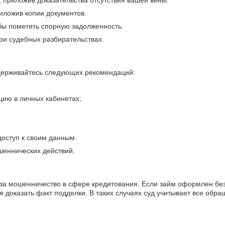
 приложив доказательства отсутствия вашей вины.
риложив копии документов.
обы пометить спорную задолженность.
ри судебных разбирательствах.
идерживайтесь следующих рекомендаций:
ию в личных кабинетах;
доступ к своим данным.
шеннических действий.
 за мошенничество в сфере кредитования. Если займ оформлен бе
я доказать факт подделки. В таких случаях суд учитывает все обр