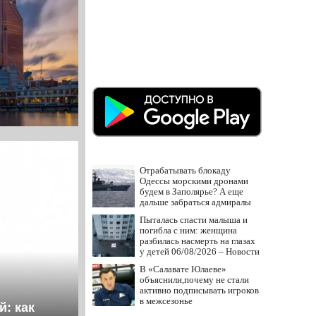
Отрабатывать блокаду
Одессы морскими дронами
будем в Заполярье? А еще
дальше забраться адмиралы
не пробовали?
Пыталась спасти малыша и
погибла с ним: женщина
разбилась насмерть на глазах
у детей 06/08/2026 – Новости
В «Салавате Юлаеве»
объяснили,почему не стали
активно подписывать игроков
в межсезонье
й: как