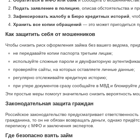
Обратиться в МФО или банк
и сообщить о мошенничестве,
Подать заявление в полицию
, описав обстоятельства и п
Зафиксировать жалобу в Бюро кредитных историй
, чт
Хранить все копии обращений
— это может пригодиться п
Как защитить себя от мошенников
Чтобы снизить риск оформления займа без вашего ведома, пр
не передавайте копии паспорта третьим лицам;
используйте сложные пароли и двухфакторную аутентификац
проверяйте сайты, на которых оставляете личные данные;
регулярно отслеживайте кредитную историю;
при утере документов сразу сообщайте в МВД и блокируйте 
Эти простые меры помогут значительно снизить вероятность мо
Законодательная защита граждан
Российское законодательство предусматривает ответственность
гражданина, то он не обязан возвращать деньги, однако придётс
переписку с МФО и заключения экспертов.
Где безопасно взять займ