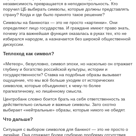
независимость превращается в неподконтрольность. Кто
поручил ЦБ выбирать символы, которые должны представлять
страну? Когда и где было принято такое решение?
Символы на банкнотах — это не просто «картинки». Они
определяют лицо государства. И граждане имеют право знать,
почему эта важнейшая функция оказалась в руках тех, кто не
избирался народом, а назначается без широкой общественной
дискуссии.
Теплоход как символ?
«Метеор», безусловно, символ эпохи, но насколько он отражает
глубину и богатство российской культуры, истории и
государственности? Ставка на подобные образы вызывает
ощущение, что мы всё больше уходим от исторических
символов, которые объединяют, к чему-то более
прагматичному, но лишённому смысла.
Центробанк словно боится брать на себя ответственность за
действительно сильные и важные символы. Зато охотно
выбирает «нейтральные» образы, которые никого не обидят.
Что дальше?
Ситуация с выбором символов для банкнот — это не просто о
дизайне. Она отражает более глубокую проблему отсутствия