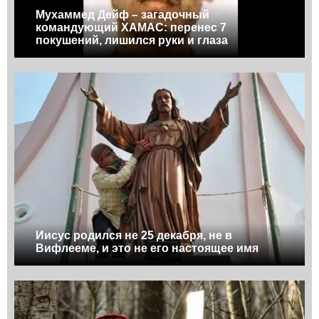
Мухаммед Дейф – загадочный
командующий ХАМАС: перенес 7
покушений, лишился руки и глаза
Иисус родился не 25 декабря, не в
Вифлееме, и это не его настоящее имя