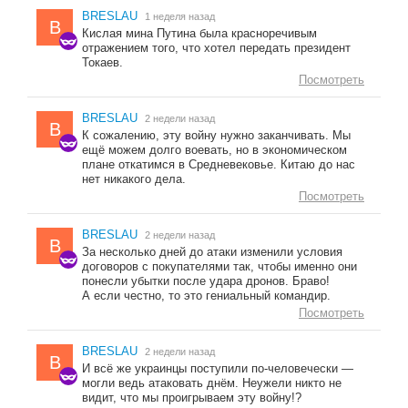
BRESLAU
1 неделя назад
B
Кислая мина Путина была красноречивым
отражением того, что хотел передать президент
Токаев.
Посмотреть
BRESLAU
2 недели назад
B
К сожалению, эту войну нужно заканчивать. Мы
ещё можем долго воевать, но в экономическом
плане откатимся в Средневековье. Китаю до нас
нет никакого дела.
Посмотреть
BRESLAU
2 недели назад
B
За несколько дней до атаки изменили условия
договоров с покупателями так, чтобы именно они
понесли убытки после удара дронов. Браво!
А если честно, то это гениальный командир.
Посмотреть
BRESLAU
2 недели назад
B
И всё же украинцы поступили по-человечески —
могли ведь атаковать днём. Неужели никто не
видит, что мы проигрываем эту войну!?