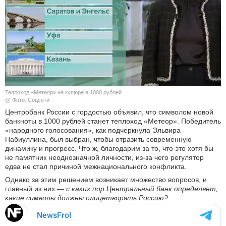
КУЛЬТУРА
НАУКА
СПОРТ
ШОУ-БИЗНЕС
Теплоход «Метеор» на купюре в 1000 рублей
@ Фото: Соцсети
АВТО И МОТО
Центробанк России с гордостью объявил, что символом новой
банкноты в 1000 рублей станет теплоход «Метеор». Победитель
«народного голосования», как подчеркнула Эльвира
ЭГОИЗМ
Набиуллина, был выбран, чтобы отразить современную
динамику и прогресс. Что ж, благодарим за то, что это хотя бы
БЛОГ
не памятник неоднозначной личности, из-за чего регулятор
едва не стал причиной межнационального конфликта.
Однако за этим решением возникает множество вопросов, и
главный из них —
с каких пор Центральный банк определяет,
какие символы должны олицетворять Россию?