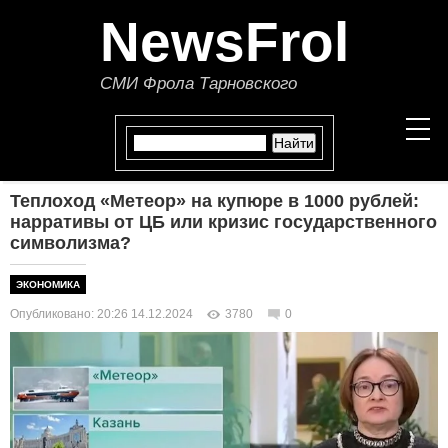
NewsFrol
СМИ Фрола Тарновского
Теплоход «Метеор» на купюре в 1000 рублей:
НОВОСТИ
нарративы от ЦБ или кризис государственного
символизма?
СТАТЬИ
ЭКОНОМИКА
ПОЛИТИКА
Опубликовано: 20:26 14.12.2024
3780
0
ЭКОНОМИКА
В МИРЕ
ОБЩЕСТВО