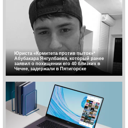
Юриста «Комитета против пыток»*
Абубакара Янгулбаева, который ранее
заявил о похищении его 40 близких в
Чечне, задержали в Пятигорске