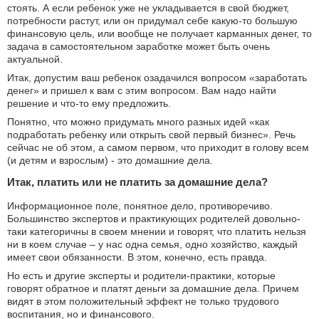
стоять. А если ребенок уже не укладывается в свой бюджет,
потребности растут, или он придумал себе какую-то большую
финансовую цель, или вообще не получает карманных денег, то
задача в самостоятельном заработке может быть очень
актуальной.
Итак, допустим ваш ребенок озадачился вопросом «заработать
денег» и пришел к вам с этим вопросом. Вам надо найти
решение и что-то ему предложить.
Понятно, что можно придумать много разных идей «как
подработать ребенку или открыть свой первый бизнес». Речь
сейчас не об этом, а самом первом, что приходит в голову всем
(и детям и взрослым) - это домашние дела.
Итак, платить или не платить за домашние дела?
Информационное поле, понятное дело, противоречиво.
Большинство экспертов и практикующих родителей довольно-
таки категоричны в своем мнении и говорят, что платить нельзя
ни в коем случае – у нас одна семья, одно хозяйство, каждый
имеет свои обязанности. В этом, конечно, есть правда.
Но есть и другие эксперты и родители-практики, которые
говорят обратное и платят деньги за домашние дела. Причем
видят в этом положительный эффект не только трудового
воспитания, но и финансового.