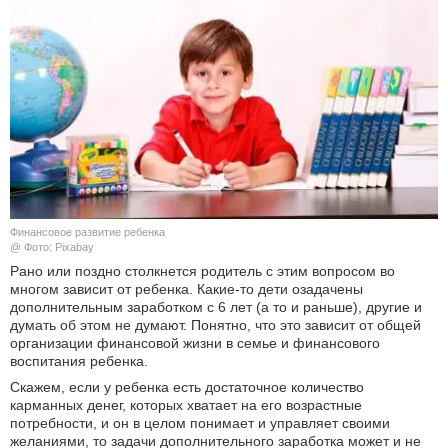
КУЛЬТУРА
НАУКА
СПОРТ
ШОУ-БИЗНЕС
АВТО И МОТО
Финансовое развитие ребенка
@ Фото: Pixabay
ЭГОИЗМ
Рано или поздно столкнется родитель с этим вопросом во
многом зависит от ребенка. Какие-то дети озадачены
дополнительным заработком с 6 лет (а то и раньше), другие и
БЛОГ
думать об этом не думают. Понятно, что это зависит от общей
организации финансовой жизни в семье и финансового
воспитания ребенка.
Скажем, если у ребенка есть достаточное количество
карманных денег, которых хватает на его возрастные
потребности, и он в целом понимает и управляет своими
желаниями, то задачи дополнительного заработка может и не