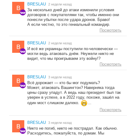
BRESLAU
2 недели назад
B
За несколько дней до атаки изменили условия
договоров с покупателями так, чтобы именно они
понесли убытки после удара дронов. Браво!
А если честно, то это гениальный командир.
Посмотреть
BRESLAU
2 недели назад
B
И всё же украинцы поступили по-человечески —
могли ведь атаковать днём. Неужели никто не
видит, что мы проигрываем эту войну!?
Посмотреть
BRESLAU
3 недели назад
B
Всё дорожает — кто бы мог подумать?
Может, атаковать Вашингтон? Наверняка тогда
цены сразу упадут. А ведь наш президент был так
уверен в успехе, а в 2022 году, похоже, зашёл на
один мост слишком далеко.
...
Посмотреть
BRESLAU
3 недели назад
B
Никто не погиб, никто не пострадал. Как обычно.
Расходитесь, пожалуйста, по домам. Мы