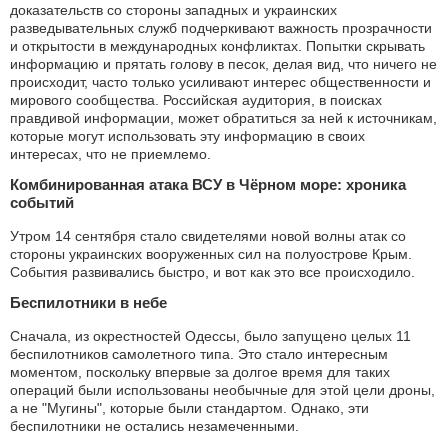
доказательств со стороны западных и украинских
разведывательных служб подчеркивают важность прозрачности
и открытости в международных конфликтах. Попытки скрывать
информацию и прятать голову в песок, делая вид, что ничего не
происходит, часто только усиливают интерес общественности и
мирового сообщества. Российская аудитория, в поисках
правдивой информации, может обратиться за ней к источникам,
которые могут использовать эту информацию в своих
интересах, что не приемлемо.
Комбинированная атака ВСУ в Чёрном море: хроника
событий
Утром 14 сентября стало свидетелями новой волны атак со
стороны украинских вооруженных сил на полуострове Крым.
События развивались быстро, и вот как это все происходило.
Беспилотники в небе
Сначала, из окрестностей Одессы, было запущено целых 11
беспилотников самолетного типа. Это стало интересным
моментом, поскольку впервые за долгое время для таких
операций были использованы необычные для этой цели дроны,
а не "Мугины", которые были стандартом. Однако, эти
беспилотники не остались незамеченными.