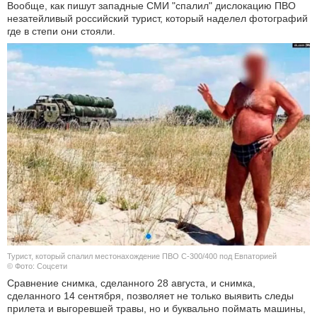
Вообще, как пишут западные СМИ "спалил" дислокацию ПВО
незатейливый российский турист, который наделел фотографий
где в степи они стояли.
Турист, который спалил местонахождение ПВО С-300/400 под Евпаторией
© Фото: Соцсети
Сравнение снимка, сделанного 28 августа, и снимка,
сделанного 14 сентября, позволяет не только выявить следы
прилета и выгоревшей травы, но и буквально поймать машины,