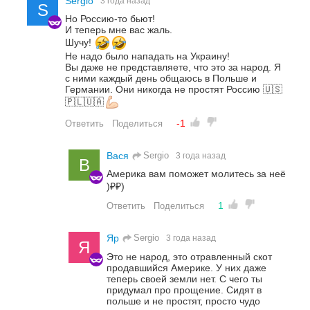
Sergio
3 года назад
S
Но Россию-то бьют!
И теперь мне вас жаль.
Шучу!
Не надо было нападать на Украину!
Вы даже не представляете, что это за народ. Я
с ними каждый день общаюсь в Польше и
Германии. Они никогда не простят Россию 🇺🇸
🇵🇱🇺🇦
-1
Ответить
Поделиться
Sergio
Вася
3 года назад
В
Америка вам поможет молитесь за неё
)₽₽)
1
Ответить
Поделиться
Sergio
Яр
3 года назад
Я
Это не народ, это отравленный скот
продавшийся Америке. У них даже
теперь своей земли нет. С чего ты
придумал про прощение. Сидят в
польше и не простят, просто чудо