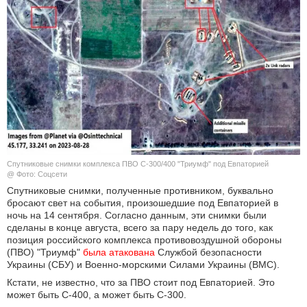
КУЛЬТУРА
НАУКА
СПОРТ
ШОУ-БИЗНЕС
АВТО И МОТО
Спутниковые снимки комплекса ПВО С-300/400 "Триумф" под Евпаторией
@ Фото: Соцсети
ЭГОИЗМ
Спутниковые снимки, полученные противником, буквально
бросают свет на события, произошедшие под Евпаторией в
БЛОГ
ночь на 14 сентября. Согласно данным, эти снимки были
сделаны в конце августа, всего за пару недель до того, как
позиция российского комплекса противовоздушной обороны
(ПВО) "Триумф"
была атакована
Службой безопасности
Украины (СБУ) и Военно-морскими Силами Украины (ВМС).
Кстати, не известно, что за ПВО стоит под Евпаторией. Это
может быть С-400, а может быть С-300.