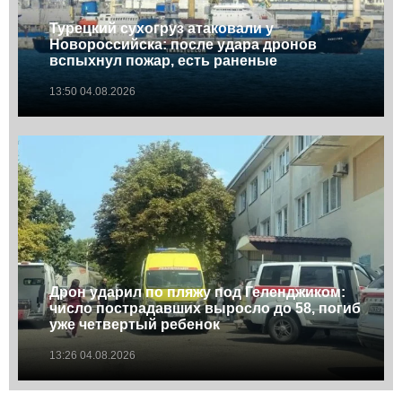
Турецкий сухогруз атаковали у
Новороссийска: после удара дронов
вспыхнул пожар, есть раненые
13:50 04.08.2026
Дрон ударил по пляжу под Геленджиком:
число пострадавших выросло до 58, погиб
уже четвертый ребенок
13:26 04.08.2026