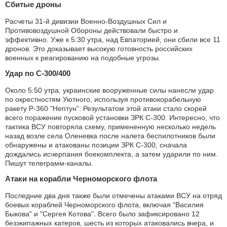
Сбитые дроны
Расчеты 31-й дивизии Военно-Воздушных Сил и
Противовоздушной Обороны действовали быстро и
эффективно. Уже к 5:30 утра, над Евпаторией, они сбили все 11
дронов. Это доказывает высокую готовность российских
военных к реагированию на подобные угрозы.
Удар по С-300/400
Около 5:50 утра, украинские вооруженные силы нанесли удар
по окрестностям Уютного, используя противокорабельную
ракету Р-360 "Нептун". Результатом этой атаки стало скорей
всего поражение пусковой установки ЗРК С-300. Интересно, что
тактика ВСУ повторяла схему, примененную несколько недель
назад возле села Оленевка после налета беспилотников были
обнаружены и атакованы позиции ЗРК С-300, сначала
дождались исчерпания боекомплекта, а затем ударили по ним.
Пишут телеграмм-каналы.
Атаки на корабли Черноморского флота
Последние два дня также были отмечены атаками ВСУ на отряд
боевых кораблей Черноморского флота, включая "Василия
Быкова" и "Сергея Котова". Всего было зафиксировано 12
безэкипажных катеров, шесть из которых атаковались вчера, и