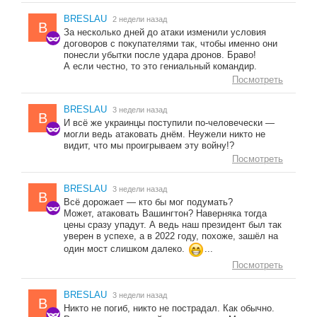
BRESLAU
2 недели назад
B
За несколько дней до атаки изменили условия
договоров с покупателями так, чтобы именно они
понесли убытки после удара дронов. Браво!
А если честно, то это гениальный командир.
Посмотреть
BRESLAU
3 недели назад
B
И всё же украинцы поступили по-человечески —
могли ведь атаковать днём. Неужели никто не
видит, что мы проигрываем эту войну!?
Посмотреть
BRESLAU
3 недели назад
B
Всё дорожает — кто бы мог подумать?
Может, атаковать Вашингтон? Наверняка тогда
цены сразу упадут. А ведь наш президент был так
уверен в успехе, а в 2022 году, похоже, зашёл на
один мост слишком далеко.
...
Посмотреть
BRESLAU
3 недели назад
B
Никто не погиб, никто не пострадал. Как обычно.