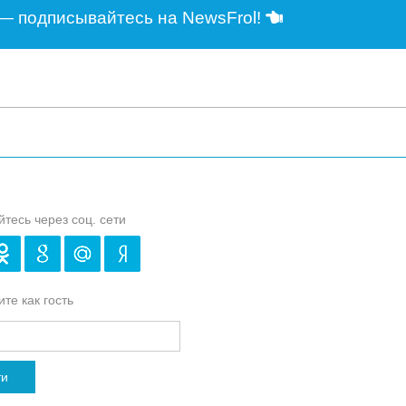
— подписывайтесь на NewsFrol!
йтесь через соц. сети
те как гость
ти