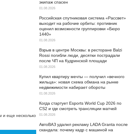
экипаж спасен
01.08.2026
Российская спутниковая система «Рассвет»
выходит на рабочие орбиты: противник
оценил возможности группировки «Бюро
1440»
01.08.2026
Взрыв в центре Москвы: в ресторане Balzi
Rossi погибли люди, десятки пострадали
после ЧП на Кудринской площади
01.08.2026
Купил квартиру мечты — получил «вечного
жильца»: новая схема обмана на рынке
недвижимости набирает обороты
01.08.2026
Когда стартует Esports World Cup 2026 по
CS2 и где смотреть трансляции матчей
01.08.2026
м и еще несколько
АвтоВАЗ удалил рекламу LADA Granta после
скандала: почему кадр с машиной на