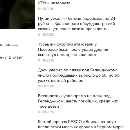
VPN и интернета
04.08.2026
Путин уехал — бензин подорожал на 24
рубля: в Красноярске обсуждают резкий
скачок цен после визита президента
04.08.2026
Турецкий сухогруз атаковали у
кончилась
Новороссийска: после удара дронов
вспыхнул пожар, есть раненые
ну. В ответ
04.08.2026
Дрон ударил по пляжу под Геленджиком:
число пострадавших выросло до 58, погиб
уже четвертый ребенок
04.08.2026
Беспилотник упал прямо на пляж под
Геленджиком: шесть погибших, среди них
трое детей
03.08.2026
Контейнеровоз FESCO «Янина» затонул
после атаки морских дронов в Черном море: