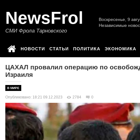
NewsFrol
Воскресенье, 9 авгу
Независимые новос
СМИ Фрола Тарновского
НОВОСТИ
СТАТЬИ
ПОЛИТИКА
ЭКОНОМИКА
ЦАХАЛ провалил операцию по освобожд
Израиля
В МИРЕ
Опубликовано: 18:21 09.12.2023
2784
0