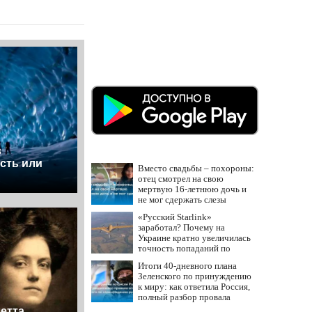
в
сть или
Вместо свадьбы – похороны:
отец смотрел на свою
мертвую 16-летнюю дочь и
не мог сдержать слезы
«Русский Starlink»
заработал? Почему на
Украине кратно увеличилась
точность попаданий по
объектам ВСУ
Итоги 40-дневного плана
Зеленского по принуждению
к миру: как ответила Россия,
полный разбор провала
операции Украины от
етта