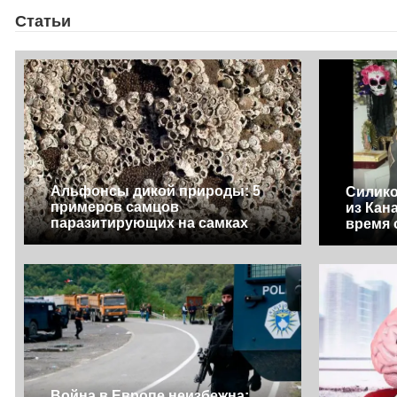
Статьи
Альфонсы дикой природы: 5
Силик
примеров самцов
из Кан
паразитирующих на самках
время 
Война в Европе неизбежна: