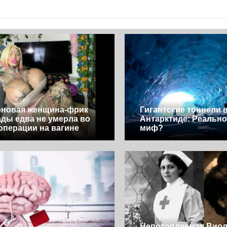
оновая женщина-фрик
Гигантские тоннели 
ады едва не умерла во
Антарктиде: Реально
операции на вагине
миф?
Непотопляемая Виол