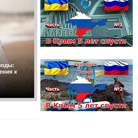
роды:
ения к