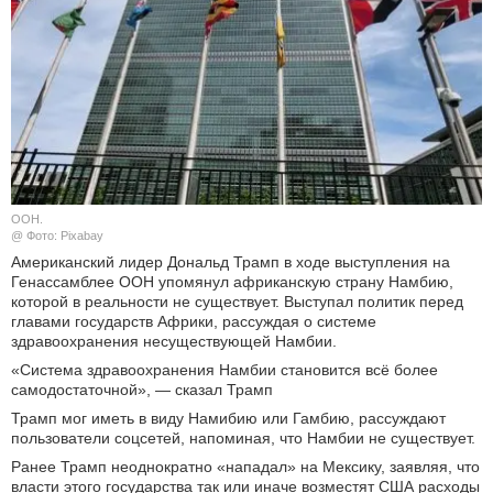
КУЛЬТУРА
НАУКА
СПОРТ
ШОУ-БИЗНЕС
ООН.
@ Фото: Pixabay
АВТО И МОТО
Американский лидер Дональд Трамп в ходе выступления на
Генассамблее ООН упомянул африканскую страну Намбию,
ЭГОИЗМ
которой в реальности не существует. Выступал политик перед
главами государств Африки, рассуждая о системе
здравоохранения несуществующей Намбии.
БЛОГ
«Система здравоохранения Намбии становится всё более
самодостаточной», — сказал Трамп
Трамп мог иметь в виду Намибию или Гамбию, рассуждают
пользователи соцсетей, напоминая, что Намбии не существует.
Ранее Трамп неоднократно «нападал» на Мексику, заявляя, что
власти этого государства так или иначе возместят США расходы