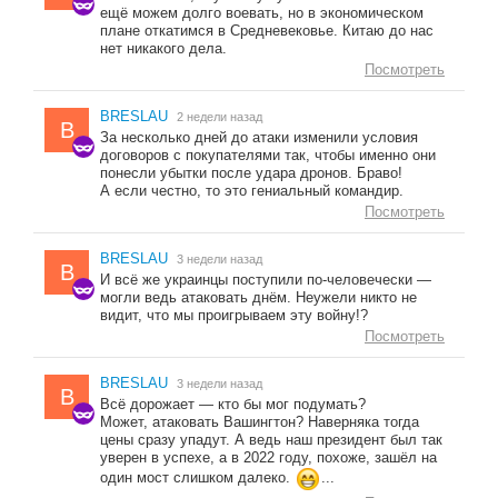
ещё можем долго воевать, но в экономическом
плане откатимся в Средневековье. Китаю до нас
нет никакого дела.
Посмотреть
BRESLAU
2 недели назад
B
За несколько дней до атаки изменили условия
договоров с покупателями так, чтобы именно они
понесли убытки после удара дронов. Браво!
А если честно, то это гениальный командир.
Посмотреть
BRESLAU
3 недели назад
B
И всё же украинцы поступили по-человечески —
могли ведь атаковать днём. Неужели никто не
видит, что мы проигрываем эту войну!?
Посмотреть
BRESLAU
3 недели назад
B
Всё дорожает — кто бы мог подумать?
Может, атаковать Вашингтон? Наверняка тогда
цены сразу упадут. А ведь наш президент был так
уверен в успехе, а в 2022 году, похоже, зашёл на
один мост слишком далеко.
...