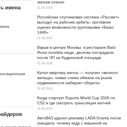
экипаж спасен
ть имена
01.08.2026
Российская спутниковая система «Рассвет»
выходит на рабочие орбиты: противник
мена.
оценил возможности группировки «Бюро
1440»
01.08.2026
Взрыв в центре Москвы: в ресторане Balzi
Rossi погибли люди, десятки пострадали
после ЧП на Кудринской площади
01.08.2026
Купил квартиру мечты — получил «вечного
нденсационным
жильца»: новая схема обмана на рынке
недвижимости набирает обороты
01.08.2026
Когда стартует Esports World Cup 2026 по
CS2 и где смотреть трансляции матчей
01.08.2026
райдеров
АвтоВАЗ удалил рекламу LADA Granta после
скандала: почему кадр с машиной на