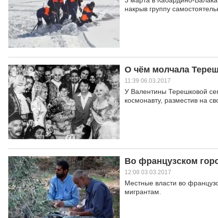
3 марта в Кабардино-Балак
накрыв группу самостоятель
О чём молчала Тереш
11:39 06.03.2017
У Валентины Терешковой се
космонавту, разместив на с
Во французском горо
12:08 03.03.2017
Местные власти во французс
мигрантам.