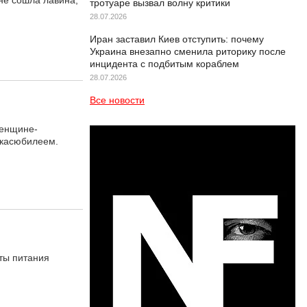
не сошла лавина,
тротуаре вызвал волну критики
28.07.2026
Иран заставил Киев отступить: почему
Украина внезапно сменила риторику после
инцидента с подбитым кораблем
28.07.2026
Все новости
женщине-
йкасюбилеем.
ты питания