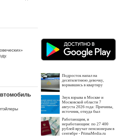
овеческих»
оду.
Подросток напал на
десятилетнюю девочку,
ворвавшись в квартиру
автомобиль
Звук взрыва в Москве и
Московской области 7
августа 2026 года: Причины,
итэйлеры
источник, откуда был
громкий хлопок
Работающим, и
неработающим: по 27 400
рублей вручат пенсионерам в
сентябре - PrimaMedia.ru