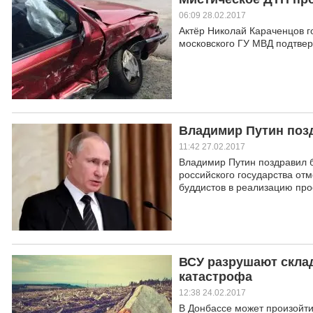
06:09 28.02.2017
Актёр Николай Караченцов г
московского ГУ МВД подтве
Владимир Путин поз
11:42 27.02.2017
Владимир Путин поздравил б
российского государства от
буддистов в реализацию про
ВСУ разрушают склад
катастрофа
12:38 24.02.2017
В Донбассе может произойти 