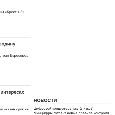
,
цы «Кресты-2».
родину
 стран Евросоюза,
 интересах
НОВОСТИ
Цифровой концлагерь уже близко?
й указан срок на
Минцифры готовит новые правила контроля