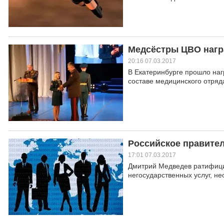
Медсёстры ЦВО наг
20:16 07.03.2017
В Екатеринбурге прошло наг
составе медицинского отряд
Российское правите
17:01 07.03.2017
Дмитрий Медведев ратифици
негосударственных услуг, н