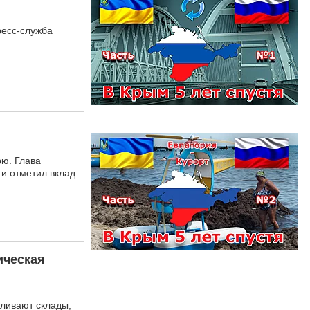
ресс-служба
рю. Глава
 и отметил вклад
ическая
еливают склады,