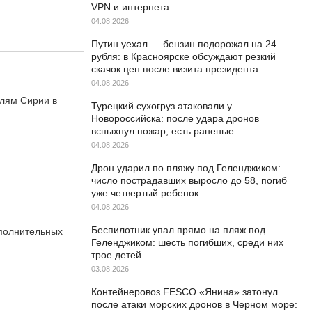
VPN и интернета
04.08.2026
Путин уехал — бензин подорожал на 24
рубля: в Красноярске обсуждают резкий
скачок цен после визита президента
04.08.2026
елям Сирии в
Турецкий сухогруз атаковали у
Новороссийска: после удара дронов
вспыхнул пожар, есть раненые
04.08.2026
Дрон ударил по пляжу под Геленджиком:
число пострадавших выросло до 58, погиб
уже четвертый ребенок
04.08.2026
Беспилотник упал прямо на пляж под
полнительных
Геленджиком: шесть погибших, среди них
трое детей
03.08.2026
Контейнеровоз FESCO «Янина» затонул
после атаки морских дронов в Черном море: