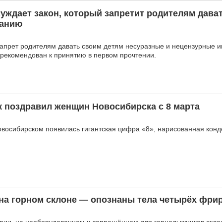
уждает закон, который запретит родителям дава
ланию
запрет родителям давать своим детям несуразные и нецензурные и
 рекомендован к принятию в первом прочтении.
 поздравил женщин Новосибирска с 8 марта
овосибирском появилась гигантская цифра «8», нарисованная ко
 на горном склоне — опознаны тела четырёх фри