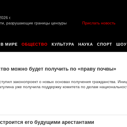
026 г.
ти, разрушающие границы цензуры
Прислать новость
В МИРЕ
ОБЩЕСТВО
КУЛЬТУРА
НАУКА
СПОРТ
ШОУ
тво можно будет получить по «праву почвы»
ступил законопроект о новых основах получения гражданства. Ини
атулина уже получила поддержку комитета по делам национальнос
 строится его будущими арестантами