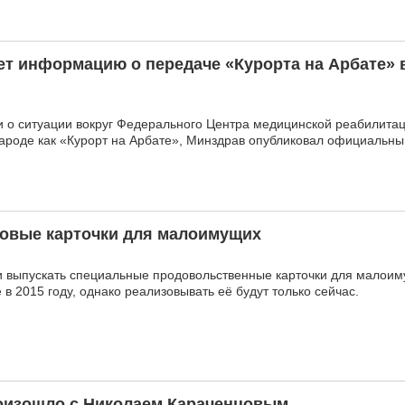
т информацию о передаче «Курорта на Арбате» 
и о ситуации вокруг Федерального Центра медицинской реабилитац
 народе как «Курорт на Арбате», Минздрав опубликовал официальн
товые карточки для малоимущих
 выпускать специальные продовольственные карточки для малоим
в 2015 году, однако реализовывать её будут только сейчас.
оизошло с Николаем Караченцовым