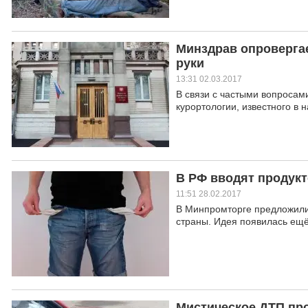
Минздрав опровергае
руки
13:31 02.03.2017
В связи с частыми вопросам
курортологии, известного в
В РФ вводят продук
11:51 28.02.2017
В Минпромторге предложили
страны. Идея появилась ещё 
Мистическое ДТП пр