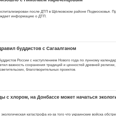
оспитализирован после ДТП в Щёлковском районе Подмосковья. П
рждает информацию о ДТП.
дравил буддистов с Сагаалганом
уддистов России с наступлением Нового года по лунному календа
метил важность сохранения традиций и ценностей древней религии,
светительских, благотворительных проектов.
ы с хлором, на Донбассе может начаться эколог
экологическая катастрофа из-за того что украинские войска обстр