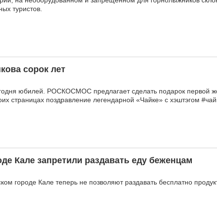
арии, на необорудованном и запрещённом для горнолыжников скло
ных туристов.
кова сорок лет
годня юбилей. РОСКОСМОС предлагает сделать подарок первой 
воих страницах поздравление легендарной «Чайке» с хэштэгом #ча
де Кале запретили раздавать еду беженцам
ком городе Кале теперь не позволяют раздавать бесплатно продук