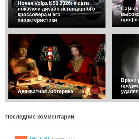
Новая Volga K50 2026: в сети
Самые
показали дизайн легендарного
высок
кроссовера и его
профес
характеристики
Врачи 
предме
Адекватная эзотерика
удалял
Последние комментарии
BRESLAU
1 неделя назад