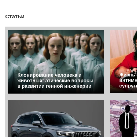
Статьи
Жизнь 
Клонирование человека и
интимн
животных: этические вопросы
супруг
в развитии генной инженерии