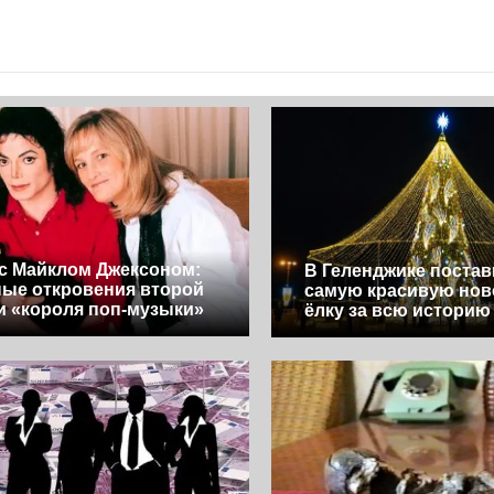
с Майклом Джексоном:
В Геленджике поста
ые откровения второй
самую красивую но
и «короля поп-музыки»
ёлку за всю историю