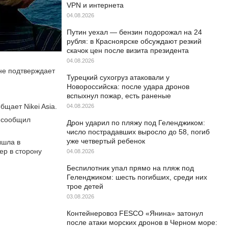
VPN и интернета
04.08.2026
Путин уехал — бензин подорожал на 24
рубля: в Красноярске обсуждают резкий
скачок цен после визита президента
04.08.2026
 не подтверждает
Турецкий сухогруз атаковали у
Новороссийска: после удара дронов
вспыхнул пожар, есть раненые
щает Nikei Asia.
04.08.2026
, сообщил
Дрон ударил по пляжу под Геленджиком:
число пострадавших выросло до 58, погиб
уже четвертый ребенок
ышла в
ер в сторону
04.08.2026
Беспилотник упал прямо на пляж под
Геленджиком: шесть погибших, среди них
трое детей
03.08.2026
Контейнеровоз FESCO «Янина» затонул
после атаки морских дронов в Черном море: