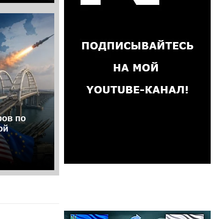
ров по
ой