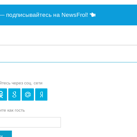
— подписывайтесь на NewsFrol!
йтесь через соц. сети
те как гость
ти