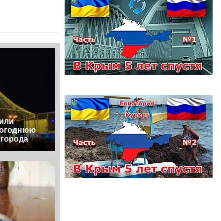
вили
вогоднюю
 города