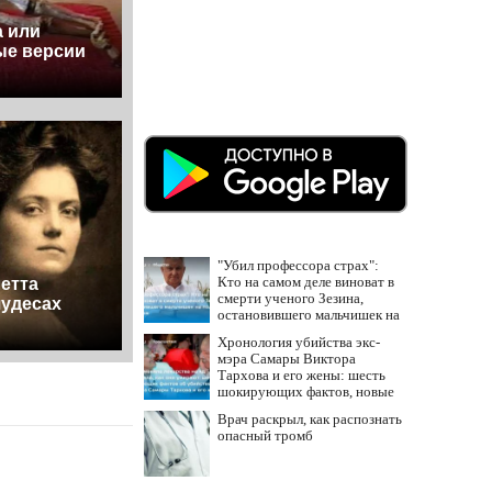
а или
ые версии
"Убил профессора страх":
Кто на самом деле виноват в
етта
смерти ученого Зезина,
чудесах
остановившего мальчишек на
поле с горохом
Хронология убийства экс-
мэра Самары Виктора
Тархова и его жены: шесть
шокирующих фактов, новые
подробности
Врач раскрыл, как распознать
опасный тромб