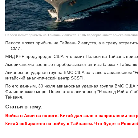
Пелоси может прибыть на Тайвань 2 августа: США перебрасывают войска включая
Пелоси может прибыть на Тайвань 2 августа, а в среду встрети
— СМИ.
МИД КНР предупредил США, что визит Пелоси на Тайвань приве
Американские военные перебрасывают активы ближе к Тайваню, в
Авианосная ударная группа ВМС США во главе с авианосцем "Ро
китайский аналитический центр SCSPI.
По его данным, 30 июля авианосная ударная группа ВМС США 
Филиппинское море. После этого авианосец "Рональд Рейган" об
Тайваня.
Статьи в тему:
Война в Азии на пороге: Китай дал залп в направлении ост
Китай собирается на войну c Тайванем. Что будет с Росси