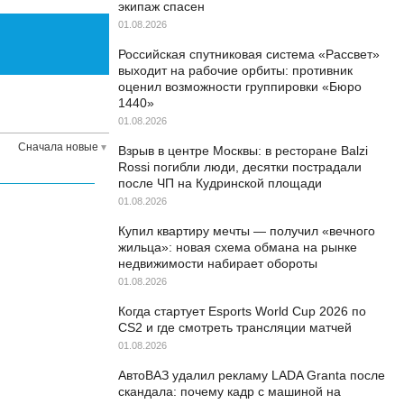
экипаж спасен
01.08.2026
Российская спутниковая система «Рассвет»
выходит на рабочие орбиты: противник
оценил возможности группировки «Бюро
1440»
01.08.2026
Сначала новые
Взрыв в центре Москвы: в ресторане Balzi
Rossi погибли люди, десятки пострадали
после ЧП на Кудринской площади
01.08.2026
Купил квартиру мечты — получил «вечного
жильца»: новая схема обмана на рынке
недвижимости набирает обороты
01.08.2026
Когда стартует Esports World Cup 2026 по
CS2 и где смотреть трансляции матчей
01.08.2026
АвтоВАЗ удалил рекламу LADA Granta после
скандала: почему кадр с машиной на