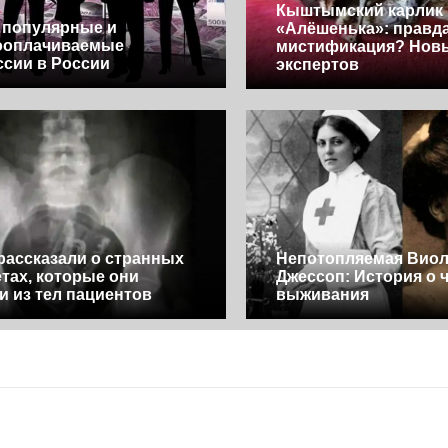
Кыштымский карлик
 популярные и
«Алёшенька»: правд
ооплачиваемые
мистификация? Нов
сии в России
экспертов
рассказали о странных
Непотопляемая Виол
тах, которые они
Джессоп: История о 
и из тел пациентов
выживания