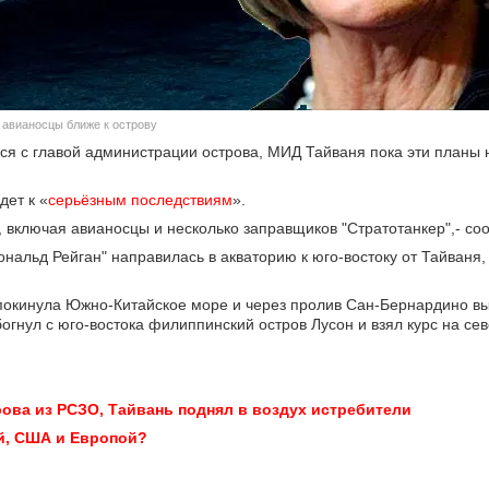
 авианосцы ближе к острову
ться с главой администрации острова, МИД Тайваня пока эти планы
дет к «
серьёзным последствиям
».
ключая авианосцы и несколько заправщиков "Стратотанкер",- сооб
нальд Рейган" направилась в акваторию к юго-востоку от Тайваня
покинула Южно-Китайское море и через пролив Сан-Бернардино в
огнул с юго-востока филиппинский остров Лусон и взял курс на сев
рова из РСЗО, Тайвань поднял в воздух истребители
ей, США и Европой?