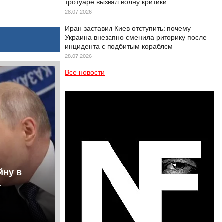
тротуаре вызвал волну критики
28.07.2026
Иран заставил Киев отступить: почему
Украина внезапно сменила риторику после
инцидента с подбитым кораблем
28.07.2026
Все новости
йну в
а