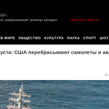
026 г.
ти, разрушающие границы цензуры
Прислать новость
В МИРЕ
ОБЩЕСТВО
КУЛЬТУРА
НАУКА
СПОРТ
ШОУ
вгуста: США перебрасывают самолеты и а
До