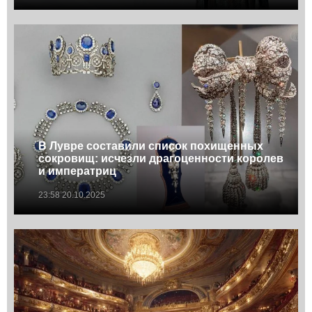
В Лувре составили список похищенных
сокровищ: исчезли драгоценности королев
и императриц
23:58 20.10.2025