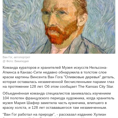
КУЛЬТУРА
НАУКА
СПОРТ
ШОУ-БИЗНЕС
Ван Гог, автопортрет
АВТО И МОТО
@ Фото: Википедия
Команда кураторов и хранителей Музея искусств Нельсона-
ЭГОИЗМ
Аткинса в Канзас-Сити недавно обнаружила в толстом слое
краски картины Винсента Ван Гога "Оливковые деревья" деталь,
которая оставалась незамеченной бесчисленными парами глаз
БЛОГ
на протяжении 128 лет. Об этом сообщает The Kansas City Star.
Объединённая команда специалистов занималась изучением
104 полотен французского периода художника, когда хранитель
музея Мария Шафер заметила часть кузнечика, влипшего в
краску холста, и 128 лет остававшегося там незамеченным.
“Ван Гог работал на природе”, - рассказал изданию Хулиан