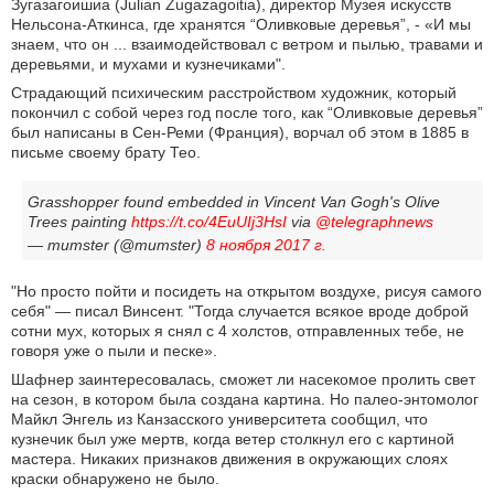
Зугазагоишиа (Julian Zugazagoitia), директор Музея искусств
Нельсона-Аткинса, где хранятся “Оливковые деревья”, - «И мы
знаем, что он ... взаимодействовал с ветром и пылью, травами и
деревьями, и мухами и кузнечиками".
Страдающий психическим расстройством художник, который
покончил с собой через год после того, как “Оливковые деревья”
был написаны в Сен-Реми (Франция), ворчал об этом в 1885 в
письме своему брату Тео.
Grasshopper found embedded in Vincent Van Gogh's Olive
Trees painting
https://t.co/4EuUIj3HsI
via
@telegraphnews
— mumster (@mumster)
8 ноября 2017 г.
"Но просто пойти и посидеть на открытом воздухе, рисуя самого
себя" — писал Винсент. "Тогда случается всякое вроде доброй
сотни мух, которых я снял с 4 холстов, отправленных тебе, не
говоря уже о пыли и песке».
Шафнер заинтересовалась, сможет ли насекомое пролить свет
на сезон, в котором была создана картина. Но палео-энтомолог
Майкл Энгель из Канзасского университета сообщил, что
кузнечик был уже мертв, когда ветер столкнул его с картиной
мастера. Никаких признаков движения в окружающих слоях
краски обнаружено не было.