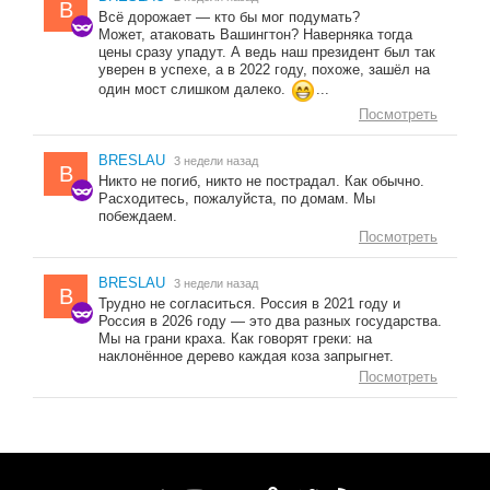
B
Всё дорожает — кто бы мог подумать?
Может, атаковать Вашингтон? Наверняка тогда
цены сразу упадут. А ведь наш президент был так
уверен в успехе, а в 2022 году, похоже, зашёл на
один мост слишком далеко.
...
Посмотреть
BRESLAU
3 недели назад
B
Никто не погиб, никто не пострадал. Как обычно.
Расходитесь, пожалуйста, по домам. Мы
побеждаем.
Посмотреть
BRESLAU
3 недели назад
B
Трудно не согласиться. Россия в 2021 году и
Россия в 2026 году — это два разных государства.
Мы на грани краха. Как говорят греки: на
наклонённое дерево каждая коза запрыгнет.
Посмотреть