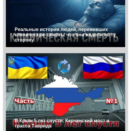
Реальные истории людей, переживших
клиническую смерть: что они видели по ту
сторону
В Крым 5 лет спустя: Керченский мост и
трасса Таврида