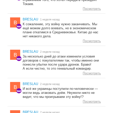
Токаев.
Посмотреть
BRESLAU
1 неделя назад
B
К сожалению, эту войну нужно заканчивать. Мы
ещё можем долго воевать, но в экономическом
плане откатимся в Средневековье. Китаю до нас
нет никакого дела.
Посмотреть
BRESLAU
2 недели назад
B
За несколько дней до атаки изменили условия
договоров с покупателями так, чтобы именно они
понесли убытки после удара дронов. Браво!
А если честно, то это гениальный командир.
Посмотреть
BRESLAU
2 недели назад
B
И всё же украинцы поступили по-человечески —
могли ведь атаковать днём. Неужели никто не
видит, что мы проигрываем эту войну!?
Посмотреть
BRESLAU
2 недели назад