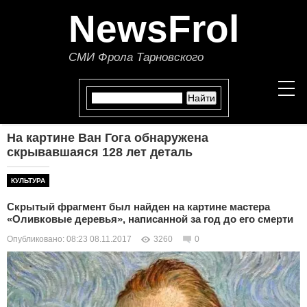
NewsFrol
СМИ Фрола Тарновского
На картине Ван Гога обнаружена
НОВОСТИ
скрывавшаяся 128 лет деталь
СТАТЬИ
КУЛЬТУРА
Скрытый фрагмент был найден на картине мастера
ПОЛИТИКА
«Оливковые деревья», написанной за год до его смерти
Опубликовано: 08:23 08.11.2017
3260
0
ЭКОНОМИКА
В МИРЕ
ОБЩЕСТВО