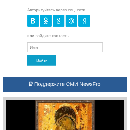
Авторизуйтесь через соц. сети
или войдите как гость
Войти
Поддержите СМИ NewsFrol