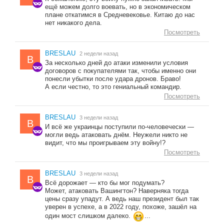
ещё можем долго воевать, но в экономическом
плане откатимся в Средневековье. Китаю до нас
нет никакого дела.
Посмотреть
BRESLAU
2 недели назад
B
За несколько дней до атаки изменили условия
договоров с покупателями так, чтобы именно они
понесли убытки после удара дронов. Браво!
А если честно, то это гениальный командир.
Посмотреть
BRESLAU
3 недели назад
B
И всё же украинцы поступили по-человечески —
могли ведь атаковать днём. Неужели никто не
видит, что мы проигрываем эту войну!?
Посмотреть
BRESLAU
3 недели назад
B
Всё дорожает — кто бы мог подумать?
Может, атаковать Вашингтон? Наверняка тогда
цены сразу упадут. А ведь наш президент был так
уверен в успехе, а в 2022 году, похоже, зашёл на
один мост слишком далеко.
...