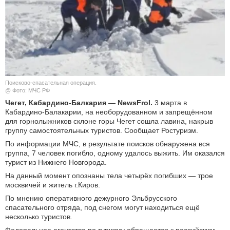
КУЛЬТУРА
НАУКА
СПОРТ
Поисково-спасательная операция.
ШОУ-БИЗНЕС
@ Фото: МЧС РФ
Чегет, Кабардино-Балкария — NewsFrol.
3 марта в
Кабардино-Балакарии, на необорудованном и запрещённом
АВТО И МОТО
для горнолыжников склоне горы Чегет сошла лавина, накрыв
группу самостоятельных туристов. Сообщает Ростуризм.
ЭГОИЗМ
По информации МЧС, в результате поисков обнаружена вся
группа, 7 человек погибло, одному удалось выжить. Им оказался
БЛОГ
турист из Нижнего Новгорода.
На данный момент опознаны тела четырёх погибших — трое
москвичей и житель г.Киров.
По мнению оперативного дежурного Эльбрусского
спасательного отряда, под снегом могут находиться ещё
несколько туристов.
Федеральное агентство по туризму обращается к российским