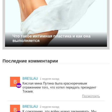
Что такое интимная пластика и как она
выполняется
Последние комментарии
BRESLAU
1 неделя назад
B
Кислая мина Путина была красноречивым
отражением того, что хотел передать президент
Токаев.
Посмотреть
BRESLAU
2 недели назад
B
К сожалению, эту войну нужно заканчивать. Мы