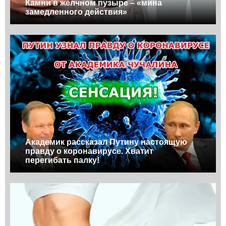
Камни в желчном пузыре – «мина
замедленного действия»
Академик рассказал Путину настоящую
правду о коронавирусе. Хватит
перегибать палку!