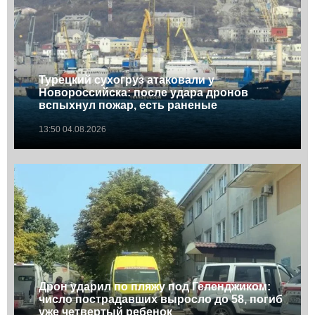
Турецкий сухогруз атаковали у
Новороссийска: после удара дронов
вспыхнул пожар, есть раненые
13:50 04.08.2026
Дрон ударил по пляжу под Геленджиком:
число пострадавших выросло до 58, погиб
уже четвертый ребенок