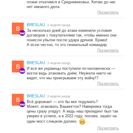
плане откатимся в Средневековье. Китаю до нас
нет никакого дела.
Посмотреть
BRESLAU
2 недели назад
B
За несколько дней до атаки изменили условия
договоров с покупателями так, чтобы именно они
понесли убытки после удара дронов. Браво!
А если честно, то это гениальный командир.
Посмотреть
BRESLAU
3 недели назад
B
И всё же украинцы поступили по-человечески —
могли ведь атаковать днём. Неужели никто не
видит, что мы проигрываем эту войну!?
Посмотреть
BRESLAU
3 недели назад
B
Всё дорожает — кто бы мог подумать?
Может, атаковать Вашингтон? Наверняка тогда
цены сразу упадут. А ведь наш президент был так
уверен в успехе, а в 2022 году, похоже, зашёл на
один мост слишком далеко.
...
Посмотреть