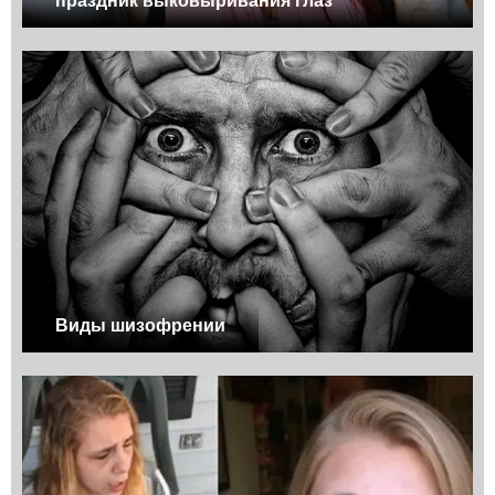
праздник выковыривания глаз
Виды шизофрении