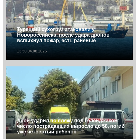
Турецкий сухогруз атаковали у
Новороссийска: после удара дронов
вспыхнул пожар, есть раненые
13:50 04.08.2026
Дрон ударил по пляжу под Геленджиком:
число пострадавших выросло до 58, погиб
уже четвертый ребенок