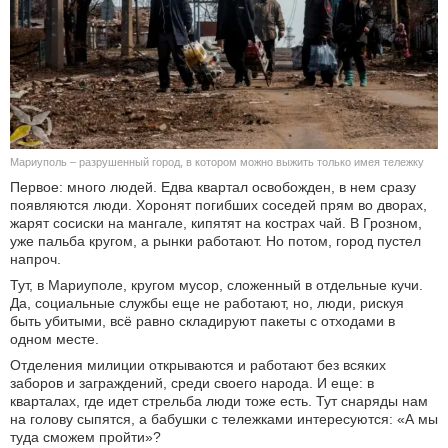
КУЛЬТУРА
НАУКА
СПОРТ
Мариуполь – разрушенный город, в котором можно выжить только имея тележку
ШОУ-БИЗНЕС
Первое: много людей. Едва квартал освобожден, в нем сразу
появляются люди. Хоронят погибших соседей прям во дворах,
АВТО И МОТО
жарят сосиски на мангале, кипятят на кострах чай. В Грозном,
уже пальба кругом, а рынки работают. Но потом, город пустел
напроч.
ЭГОИЗМ
Тут, в Мариуполе, кругом мусор, сложенный в отдельные кучи.
Да, социальные службы еще не работают, но, люди, рискуя
БЛОГ
быть убитыми, всё равно складируют пакеты с отходами в
одном месте.
Отделения милиции открываются и работают без всяких
заборов и заграждений, среди своего народа. И еще: в
кварталах, где идет стрельба люди тоже есть. Тут снаряды нам
на голову сыпятся, а бабушки с тележками интересуются: «А мы
туда сможем пройти»?