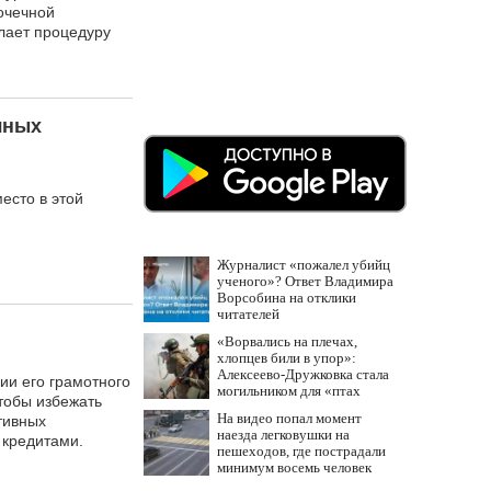
точечной
елает процедуру
чных
есто в этой
Журналист «пожалел убийц
ученого»? Ответ Владимира
Ворсобина на отклики
читателей
«Ворвались на плечах,
хлопцев били в упор»:
Алексеево-Дружковка стала
ии его грамотного
могильником для «птах
тобы избежать
Мадьяра»
На видео попал момент
тивных
наезда легковушки на
 кредитами.
пешеходов, где пострадали
минимум восемь человек
06/08/2026 – Новости