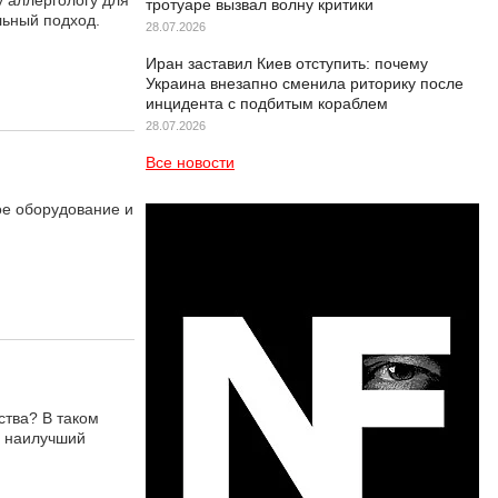
 аллергологу для
тротуаре вызвал волну критики
льный подход.
28.07.2026
Иран заставил Киев отступить: почему
Украина внезапно сменила риторику после
инцидента с подбитым кораблем
28.07.2026
Все новости
ое оборудование и
ства? В таком
ь наилучший