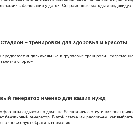
ссиональная помощь детям Мета-описание: Запишитесь к детскому
ргических заболеваний у детей. Современные методы и индивидуа
Стадион – тренировки для здоровья и красоты
 предлагает индивидуальные и групповые тренировки, современн
занятий спортом.
овый генератор именно для ваших нужд
омфортным отдыхом на даче, не беспокоясь о отсутствии электриче
ет бензиновый генератор. В этой статье мы расскажем, как выбрат
 на что следует обратить внимание.