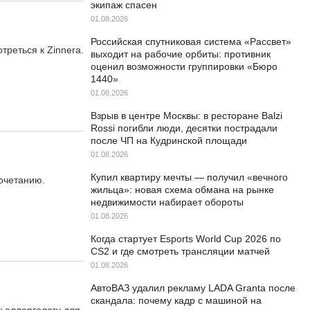
экипаж спасен
01.08.2026
Российская спутниковая система «Рассвет»
треться к Zinnera.
выходит на рабочие орбиты: противник
оценил возможности группировки «Бюро
1440»
01.08.2026
Взрыв в центре Москвы: в ресторане Balzi
Rossi погибли люди, десятки пострадали
после ЧП на Кудринской площади
01.08.2026
Купил квартиру мечты — получил «вечного
сочетанию.
жильца»: новая схема обмана на рынке
недвижимости набирает обороты
01.08.2026
Когда стартует Esports World Cup 2026 по
CS2 и где смотреть трансляции матчей
01.08.2026
АвтоВАЗ удалил рекламу LADA Granta после
скандала: почему кадр с машиной на