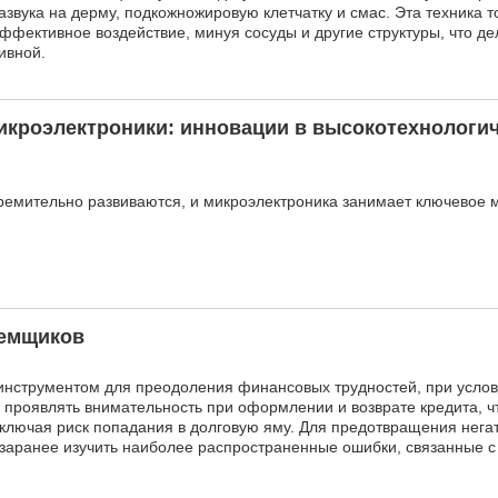
азвука на дерму, подкожножировую клетчатку и смас. Эта техника 
ффективное воздействие, минуя сосуды и другие структуры, что д
ивной.
икроэлектроники: инновации в высокотехнологи
емительно развиваются, и микроэлектроника занимает ключевое м
аемщиков
нструментом для преодоления финансовых трудностей, при услов
 проявлять внимательность при оформлении и возврате кредита, ч
ключая риск попадания в долговую яму. Для предотвращения нега
заранее изучить наиболее распространенные ошибки, связанные с