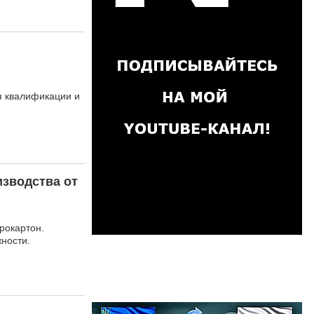
 квалификации и
изводства от
рокартон.
жности.