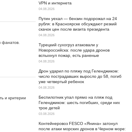
VPN и интернета
04.08.2026
Путин уехал — бензин подорожал на 24
рубля: в Красноярске обсуждают резкий
скачок цен после визита президента
04.08.2026
ы фанатов.
Турецкий сухогруз атаковали у
Новороссийска: после удара дронов
вспыхнул пожар, есть раненые
04.08.2026
Дрон ударил по пляжу под Геленджиком:
число пострадавших выросло до 58, погиб
уже четвертый ребенок
04.08.2026
Беспилотник упал прямо на пляж под
ть и критерии
Геленджиком: шесть погибших, среди них
трое детей
03.08.2026
Контейнеровоз FESCO «Янина» затонул
после атаки морских дронов в Черном море: