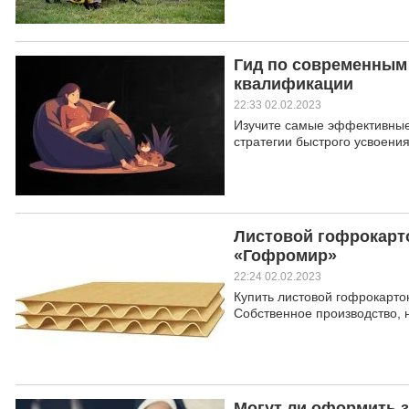
Гид по современным
квалификации
22:33 02.02.2023
Изучите самые эффективные
стратегии быстрого усвоени
Листовой гофрокарто
«Гофромир»
22:24 02.02.2023
Купить листовой гофрокарто
Собственное производство, 
Могут ли оформить з