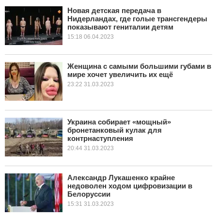
Новая детская передача в
Нидерландах, где голые трансгендеры
КУЛЬТУРА
показывают гениталии детям
15:18 06.04.2023
НАУКА
СПОРТ
Женщина с самыми большими губами в
мире хочет увеличить их ещё
23:22 31.03.2023
ШОУ-БИЗНЕС
АВТО И МОТО
Украина собирает «мощный»
ЭГОИЗМ
бронетанковый кулак для
контрнаступления
20:44 31.03.2023
БЛОГ
Александр Лукашенко крайне
недоволен ходом цифровизации в
Белоруссии
15:31 31.03.2023