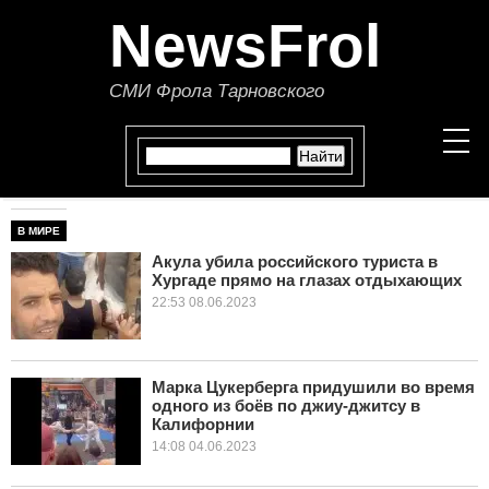
NewsFrol
СМИ Фрола Тарновского
В МИРЕ
НОВОСТИ
Акула убила российского туриста в
Хургаде прямо на глазах отдыхающих
СТАТЬИ
22:53 08.06.2023
ПОЛИТИКА
ЭКОНОМИКА
Марка Цукерберга придушили во время
одного из боёв по джиу-джитсу в
Калифорнии
В МИРЕ
14:08 04.06.2023
ОБЩЕСТВО