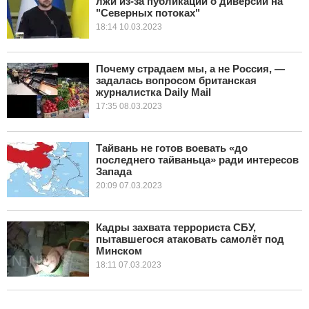
лжи из-за публикаций о диверсии на
"Северных потоках"
18:14 10.03.2023
Почему страдаем мы, а не Россия, —
задалась вопросом британская
журналистка Daily Mail
17:35 08.03.2023
Тайвань не готов воевать «до
последнего тайваньца» ради интересов
Запада
20:09 07.03.2023
Кадры захвата террориста СБУ,
пытавшегося атаковать самолёт под
Минском
18:11 07.03.2023