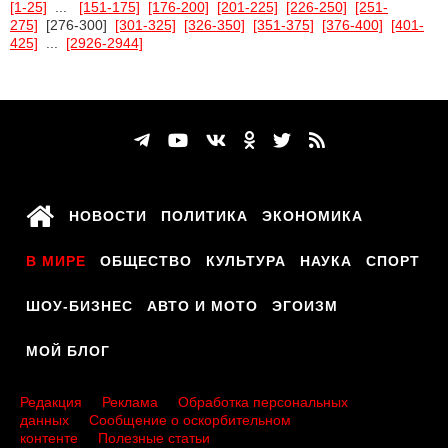
[1-25]
...
[151-175]
[176-200]
[201-225]
[226-250]
[251-
275]
[276-300]
[301-325]
[326-350]
[351-375]
[376-400]
[401-
425]
...
[2926-2944]
НОВОСТИ
ПОЛИТИКА
ЭКОНОМИКА
В МИРЕ
ОБЩЕСТВО
КУЛЬТУРА
НАУКА
СПОРТ
ШОУ-БИЗНЕС
АВТО И МОТО
ЭГОИЗМ
МОЙ БЛОГ
Редакция
Реклама
Обработка персональных
данных
Сообщение о оскорбительном
контенте
Полезные статьи