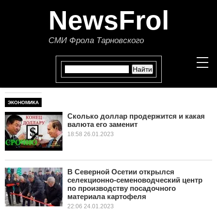
NewsFrol
СМИ Фрола Тарновского
ЭКОНОМИКА
НОВОСТИ
Сколько доллар продержится и какая
валюта его заменит
СТАТЬИ
18:58 26.01.2023
ПОЛИТИКА
ЭКОНОМИКА
В Северной Осетии открылся
селекционно-семеноводческий центр
по производству посадочного
В МИРЕ
материала картофеля
22:06 24.01.2023
ОБЩЕСТВО