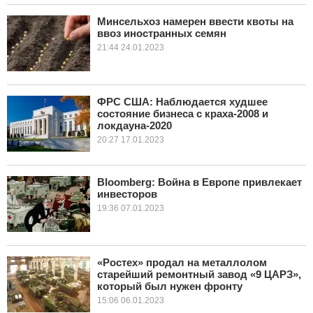
Минсельхоз намерен ввести квоты на
КУЛЬТУРА
ввоз иностранных семян
21:44 24.01.2023
НАУКА
СПОРТ
ФРС США: Наблюдается худшее
состояние бизнеса с краха-​2008 и
ШОУ-БИЗНЕС
локдауна-​2020
20:27 17.01.2023
АВТО И МОТО
Bloomberg: Война в Европе привлекает
ЭГОИЗМ
инвесторов
19:36 07.01.2023
БЛОГ
«Ростех» продал на металлолом
старейший ремонтный завод «9 ЦАРЗ»,
который был нужен фронту
15:06 06.01.2023