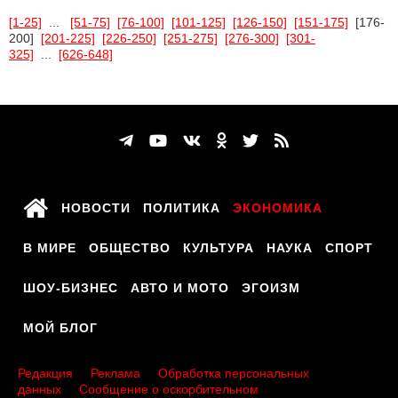
[1-25]
...
[51-75]
[76-100]
[101-125]
[126-150]
[151-175]
[176-
200]
[201-225]
[226-250]
[251-275]
[276-300]
[301-
325]
...
[626-648]
НОВОСТИ
ПОЛИТИКА
ЭКОНОМИКА
В МИРЕ
ОБЩЕСТВО
КУЛЬТУРА
НАУКА
СПОРТ
ШОУ-БИЗНЕС
АВТО И МОТО
ЭГОИЗМ
МОЙ БЛОГ
Редакция
Реклама
Обработка персональных
данных
Сообщение о оскорбительном